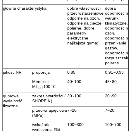
główna charakterystyka
dobre właściwości
dobra
przeciwstarzeniowe,
odporność na
odporne na ozon,
warunki
odporne na ciecze
klimatyczne,
polarne, dobre
odporność na
parametry
ozon,
elektryczne,
odporność na
najlżejsza guma;
przenikanie
gazów,
odporność na
rozpuszczalni
polarne
jakość NR
proporcja
0,85
0,91~0,93
Meni klej
40~100
45~80
ML
100 ℃
1+4
gumowa
zakres twardości (
30~100
20~90
wydajność
SHORE A )
fizyczna
przeciwnapięciowa
7~20
7~20
(MPa)
wskaźnik
100~300
100~700
wydłużenia (%)