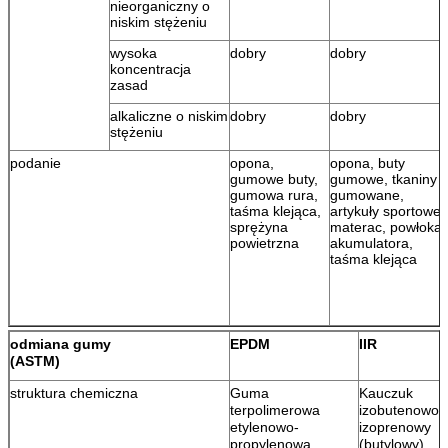
nieorganiczny o
niskim stężeniu
wysoka
dobry
dobry
koncentracja
zasad
alkaliczne o niskim
dobry
dobry
stężeniu
podanie
opona,
opona, buty
gumowe buty,
gumowe, tkaniny
gumowa rura,
gumowane,
taśma klejąca,
artykuły sportowe,
sprężyna
materac, powłoka
powietrzna
akumulatora,
taśma klejąca
odmiana gumy
EPDM
IIR
(ASTM)
struktura chemiczna
Guma
Kauczuk
terpolimerowa
izobutenowo-
etylenowo-
izoprenowy
propylenowa
(butylowy)