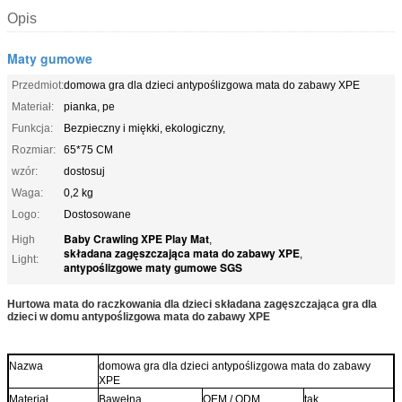
Opis
Maty gumowe
Przedmiot:
domowa gra dla dzieci antypoślizgowa mata do zabawy XPE
Materiał:
pianka, pe
Funkcja:
Bezpieczny i miękki, ekologiczny,
Rozmiar:
65*75 CM
wzór:
dostosuj
Waga:
0,2 kg
Logo:
Dostosowane
Baby Crawling XPE Play Mat
High
,
składana zagęszczająca mata do zabawy XPE
,
Light:
antypoślizgowe maty gumowe SGS
Hurtowa mata do raczkowania dla dzieci składana zagęszczająca gra dla
dzieci w domu antypoślizgowa mata do zabawy XPE
Nazwa
domowa gra dla dzieci antypoślizgowa mata do zabawy
XPE
Materiał
Bawełna
OEM / ODM
tak