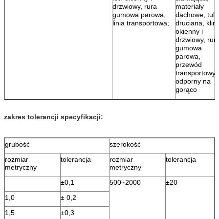
drzwiowy, rura
materiały
gumowa parowa,
dachowe, tule
linia transportowa;
druciana, klin
okienny i
drzwiowy, rur
gumowa
parowa,
przewód
transportowy
odporny na
gorąco
zakres tolerancji specyfikacji:
grubość
szerokość
rozmiar
tolerancja
rozmiar
tolerancja
metryczny
metryczny
±0,1
500~2000
±20
1,0
± 0,2
1,5
±0,3