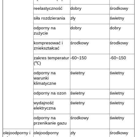
reelastyczność
dobry
środkowy
siła rozdzierania
zły
świetny
odporny na
dobry
dobry
zużycie
kompresować i
środkowy
środkowy
zniekształcać
zakres temperatur
-60~150
-60~150
(℃)
odporny na
świetny
świetny
warunki
klimatyczne
odporny na ozon
świetny
świetny
wydajność
świetny
świetny
elektryczna
odporny na
środkowy
świetny
przenikanie gazu
olejoodporny i
olejoodporny
zły
środkowy