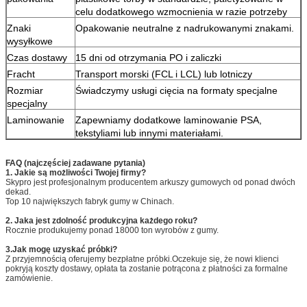
celu dodatkowego wzmocnienia w razie potrzeby
Znaki
Opakowanie neutralne z nadrukowanymi znakami.
wysyłkowe
Czas dostawy
15 dni od otrzymania PO i zaliczki
Fracht
Transport morski (FCL i LCL) lub lotniczy
Rozmiar
Świadczymy usługi cięcia na formaty specjalne
specjalny
Laminowanie
Zapewniamy dodatkowe laminowanie PSA,
tekstyliami lub innymi materiałami.
FAQ (najczęściej zadawane pytania)
1. Jakie są możliwości Twojej firmy?
Skypro jest profesjonalnym producentem arkuszy gumowych od ponad dwóch
dekad.
Top 10 największych fabryk gumy w Chinach.
2. Jaka jest zdolność produkcyjna każdego roku?
Rocznie produkujemy ponad 18000 ton wyrobów z gumy.
3.Jak mogę uzyskać próbki?
Z przyjemnością oferujemy bezpłatne próbki.Oczekuje się, że nowi klienci
pokryją koszty dostawy, opłata ta zostanie potrącona z płatności za formalne
zamówienie.