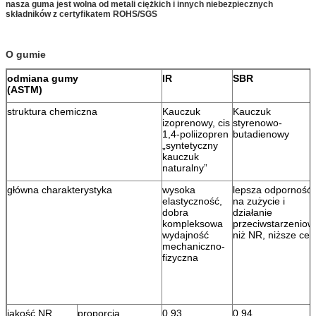
nasza guma jest wolna od metali ciężkich i innych niebezpiecznych
składników z certyfikatem ROHS/SGS
O gumie
odmiana gumy
IR
SBR
(ASTM)
struktura chemiczna
Kauczuk
Kauczuk
izoprenowy, cis
styrenowo-
1,4-poliizopren
butadienowy
„syntetyczny
kauczuk
naturalny”
główna charakterystyka
wysoka
lepsza odporność
elastyczność,
na zużycie i
dobra
działanie
kompleksowa
przeciwstarzeniow
wydajność
niż NR, niższe cen
mechaniczno-
fizyczna
jakość NR
proporcja
0,93
0,94