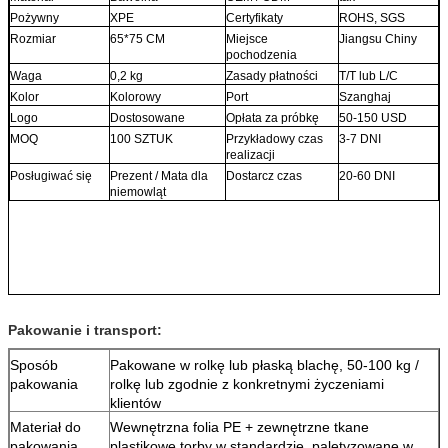
Pożywny
XPE
Certyfikaty
ROHS, SGS
Rozmiar
65*75 CM
Miejsce
Jiangsu Chiny
pochodzenia
Waga
0,2 kg
Zasady płatności
T/T lub L/C
Kolor
Kolorowy
Port
Szanghaj
Logo
Dostosowane
Opłata za próbkę
50-150 USD
MOQ
100 SZTUK
Przykładowy czas
3-7 DNI
realizacji
Posługiwać się
Prezent / Mata dla
Dostarcz czas
20-60 DNI
niemowląt
Pakowanie i transport:
Sposób
Pakowane w rolkę lub płaską blachę, 50-100 kg /
pakowania
rolkę lub zgodnie z konkretnymi życzeniami
klientów
Materiał do
Wewnętrzna folia PE + zewnętrzne tkane
pakowania
plastikowe torby w standardzie, paletyzowane w