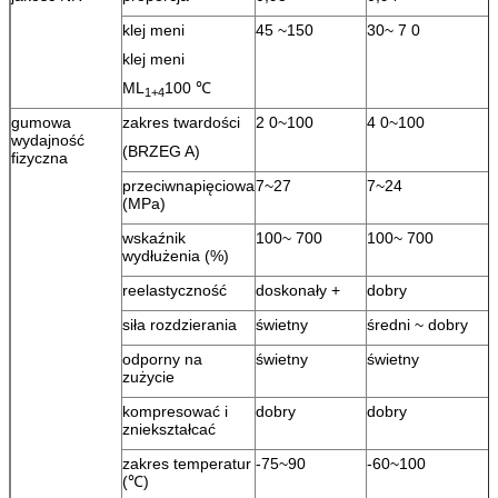
klej meni
45 ~150
30~ 7 0
klej meni
ML
100 ℃
1+4
gumowa
zakres twardości
2 0~100
4 0~100
wydajność
(BRZEG A)
fizyczna
przeciwnapięciowa
7~27
7~24
(MPa)
wskaźnik
100~ 700
100~ 700
wydłużenia (%)
reelastyczność
doskonały +
dobry
siła rozdzierania
świetny
średni ~ dobry
odporny na
świetny
świetny
zużycie
kompresować i
dobry
dobry
zniekształcać
zakres temperatur
-75~90
-60~100
(℃)