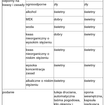
odporny na
ognioodporne
zły
zły
kwasy i zasady
alkohol
świetny
świetny
MEK
dobry
świetny
woda
świetny
świetny
kwas
dobry
świetny
nieorganiczny o
wysokim stężeniu
kwas
świetny
świetny
nieorganiczny o
niskim stężeniu
wysoka
świetny
świetny
koncentracja
zasad
alkaliczne o niskim
świetny
świetny
stężeniu
podanie
tuleja druciana,
opona
automatyczna
wewnętrzna,
taśma pogodowa,
kapsuła
klin okienny i
siarkująca,