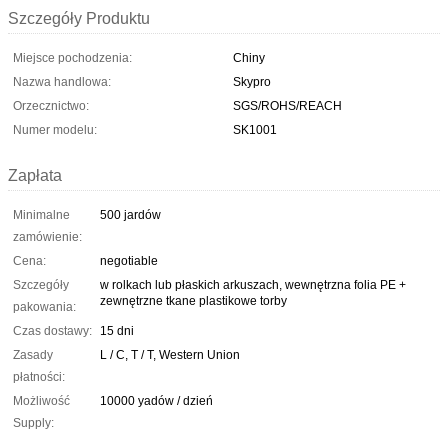
Szczegóły Produktu
Miejsce pochodzenia:
Chiny
Nazwa handlowa:
Skypro
Orzecznictwo:
SGS/ROHS/REACH
Numer modelu:
SK1001
Zapłata
Minimalne
500 jardów
zamówienie:
Cena:
negotiable
Szczegóły
w rolkach lub płaskich arkuszach, wewnętrzna folia PE +
zewnętrzne tkane plastikowe torby
pakowania:
Czas dostawy:
15 dni
Zasady
L / C, T / T, Western Union
płatności:
Możliwość
10000 yadów / dzień
Supply: