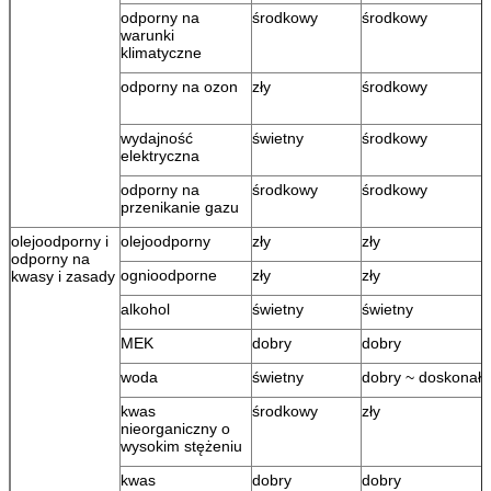
odporny na
środkowy
środkowy
warunki
klimatyczne
odporny na ozon
zły
środkowy
wydajność
świetny
środkowy
elektryczna
odporny na
środkowy
środkowy
przenikanie gazu
olejoodporny i
olejoodporny
zły
zły
odporny na
ognioodporne
zły
zły
kwasy i zasady
alkohol
świetny
świetny
MEK
dobry
dobry
woda
świetny
dobry ~ doskonały
kwas
środkowy
zły
nieorganiczny o
wysokim stężeniu
kwas
dobry
dobry