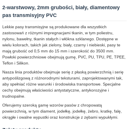
2-warstwowy, 2mm grubości, biały, diamentowy
pas transmisyjny PVC
Lekkie pasy transmisyjne są produkowane dla wszystkich
zastosowań z różnymi impregnacjami tkanin, w tym poliestru,
nylonu, bawełny, tkanin stałych i włókna szklanego. Dostępne w
wielu kolorach, takich jak zielony, biały, czarny i niebieski, pasy te
mają grubość od 0,5 mm do 15 mm i szerokość do 3500 mm.
Powłoki powierzchniowe obejmują gumę, PVC, PU, TPU, PE, TPEE,
Teflon i Silikon.
Nasza linia produktów obejmuje serię z płaską powierzchnią i serię
antypoślizgową z różnorodnymi teksturami, zaprojektowanymi tak,
aby spełniać różne warunki i środowiska transportowe. Specjalne
cechy obejmują właściwości antystatyczne, antykorozyjne i
trudnopalne.
Oferujemy szeroką gamę wzorów pasów z chropowatą
powierzchnią, w tym diament, jodełkę, jodełkę, żebro, kratkę, falę,
okrągłe i owalne wypustki oraz konstrukcje z zębami wypukłymi.