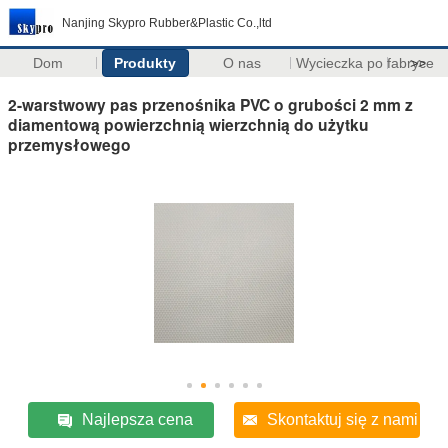
Nanjing Skypro Rubber&Plastic Co.,ltd
Dom
Produkty
O nas
Wycieczka po fabryce
>>
2-warstwowy pas przenośnika PVC o grubości 2 mm z
diamentową powierzchnią wierzchnią do użytku
przemysłowego
Najlepsza cena
Skontaktuj się z nami