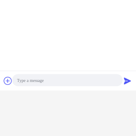
Czat
Poprosić o
wycenę
Photo
Video Call