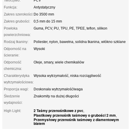
Tworzywo:
PCV
Funkcja:
Antystatyczny
Zakres szerokości:
Do 3500 mm
Zakres grubości:
0,5 mm do 15 mm
Powłoka
Guma, PCV, PU, ​​TPU, PE, TPEE, teflon, silikon
powierzchniowa:
Rodzaj tkaniny:
Poliester, nylon, bawełna, solidna tkanina, włókno szklane
Odporność na
Wysoki
ścieranie:
Odporność
Oleje, smary, wiele chemikaliów
chemiczna:
Charakterystyka
Wysoka wytrzymałość, niska rozciągliwość
wytrzymałościowa:
Proporcja wagi:
Doskonała wytrzymałość/waga
Śledzenie
Znakomity na dużej długości
wydajności:
2 Taśmy przenośnikowe z pvc
High Light:
,
Plastikowy przenośnik taśmowy o grubości 2 mm
,
Przemysłowy przenośnik taśmowy z diamentowym
blatem