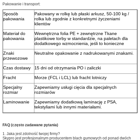
Pakowanie i transport:
Sposób
Pakowany w rolkę lub płaski arkusz, 50-100 kg /
pakowania
rolka lub zgodnie z konkretnymi życzeniami
klientów
Materiał do
Wewnętrzna folia PE + zewnętrzne Tkane
pakowania
plastikowe torby w standardzie, na paletach dla
dodatkowego wzmocnienia, jeśli to konieczne
Znaki
Neutralne opakowanie z nadrukowanymi znakami.
przewozowe
Czas dostawy
15 dni od otrzymania PO i zaliczki
Fracht
Morze (FCL i LCL) lub fracht lotniczy
Specjalny
Zapewniamy usługi cięcia dla specjalnych
rozmiar
rozmiarów
Laminowanie
Zapewniamy dodatkową laminację z PSA,
tekstyliami lub innymi materiałami.
FAQ (często zadawane pytania)
1. Jaka jest zdolność twojej firmy?
Skypro jest profesjonalnym producentem blach gumowych od ponad dwóch