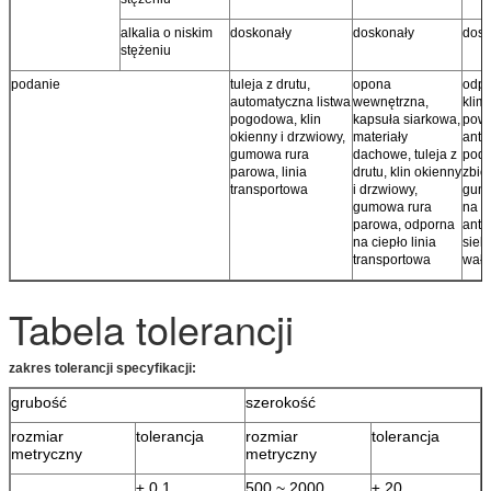
alkalia o niskim
doskonały
doskonały
dosk
stężeniu
podanie
tuleja z drutu,
opona
odpo
automatyczna listwa
wewnętrzna,
klim
pogodowa, klin
kapsuła siarkowa,
pow
okienny i drzwiowy,
materiały
anty
gumowa rura
dachowe, tuleja z
pod
parowa, linia
drutu, klin okienny
zbio
transportowa
i drzwiowy,
gumo
gumowa rura
na z
parowa, odporna
anty
na ciepło linia
siek
transportowa
wałe
Tabela tolerancji
zakres tolerancji specyfikacji:
grubość
szerokość
rozmiar
tolerancja
rozmiar
tolerancja
metryczny
metryczny
± 0,1
500 ~ 2000
± 20