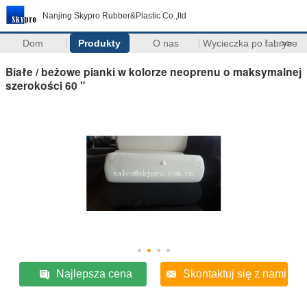
Nanjing Skypro Rubber&Plastic Co.,ltd
Dom
Produkty
O nas
Wycieczka po fabryce
>>
Białe / beżowe pianki w kolorze neoprenu o maksymalnej
szerokości 60 "
Najlepsza cena
Skontaktuj się z nami