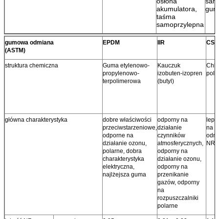
osłona
sam
akumulatora,
gum
taśma
samoprzylepna
gumowa odmiana
EPDM
IIR
CS
(ASTM)
struktura chemiczna
Guma etylenowo-
Kauczuk
Chlo
propylenowo-
izobuten-izopren
poli
terpolimerowa
(butyl)
główna charakterystyka
dobre właściwości
odporny na
leps
przeciwstarzeniowe,
działanie
na z
odporne na
czynników
odmł
działanie ozonu,
atmosferycznych,
NR, 
polarne, dobra
odporny na
charakterystyka
działanie ozonu,
elektryczna,
odporny na
najlżejsza guma
przenikanie
gazów, odporny
na
rozpuszczalniki
polarne