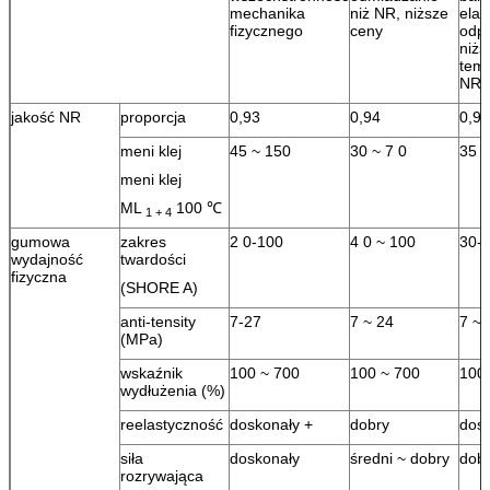
mechanika
niż NR, niższe
elas
fizycznego
ceny
odp
niżs
temp
NR
jakość NR
proporcja
0,93
0,94
0,93
meni klej
45 ~ 150
30 ~ 7 0
35 ~
meni klej
ML
100 ℃
1 + 4
gumowa
zakres
2 0-100
4 0 ~ 100
30-
wydajność
twardości
fizyczna
(SHORE A)
anti-tensity
7-27
7 ~ 24
7 ~ 
(MPa)
wskaźnik
100 ~ 700
100 ~ 700
100
wydłużenia (%)
reelastyczność
doskonały +
dobry
dosk
siła
doskonały
średni ~ dobry
dob
rozrywająca