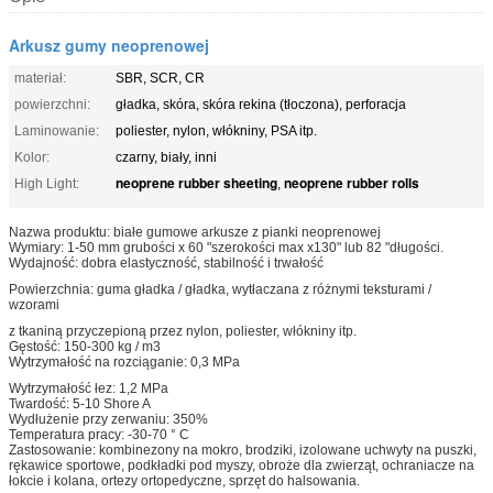
Arkusz gumy neoprenowej
materiał:
SBR, SCR, CR
powierzchni:
gładka, skóra, skóra rekina (tłoczona), perforacja
Laminowanie:
poliester, nylon, włókniny, PSA itp.
Kolor:
czarny, biały, inni
neoprene rubber sheeting
neoprene rubber rolls
High Light:
,
Nazwa produktu: białe gumowe arkusze z pianki neoprenowej
Wymiary: 1-50 mm grubości x 60 "szerokości max x130" lub 82 "długości.
Wydajność: dobra elastyczność, stabilność i trwałość
Powierzchnia: guma gładka / gładka, wytłaczana z różnymi teksturami /
wzorami
z tkaniną przyczepioną przez nylon, poliester, włókniny itp.
Gęstość: 150-300 kg / m3
Wytrzymałość na rozciąganie: 0,3 MPa
Wytrzymałość łez: 1,2 MPa
Twardość: 5-10 Shore A
Wydłużenie przy zerwaniu: 350%
Temperatura pracy: -30-70 ° C
Zastosowanie: kombinezony na mokro, brodziki, izolowane uchwyty na puszki,
rękawice sportowe, podkładki pod myszy, obroże dla zwierząt, ochraniacze na
łokcie i kolana, ortezy ortopedyczne, sprzęt do halsowania.