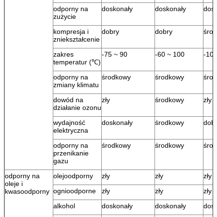
odporny na
doskonały
doskonały
dos
zużycie
kompresja i
dobry
dobry
śro
zniekształcenie
zakres
-75 ~ 90
-60 ~ 100
-100
temperatur (℃)
odporny na
środkowy
środkowy
śro
zmiany klimatu
dowód na
zły
środkowy
zły
działanie ozonu
wydajność
doskonały
środkowy
dob
elektryczna
odporny na
środkowy
środkowy
śro
przenikanie
gazu
odporny na
olejoodporny
zły
zły
zły
oleje i
ognioodporne
zły
zły
zły
kwasoodporny
alkohol
doskonały
doskonały
dos