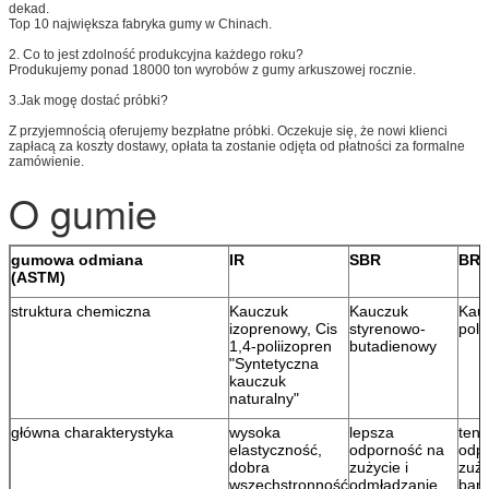
dekad.
Top 10 największa fabryka gumy w Chinach.
2. Co to jest zdolność produkcyjna każdego roku?
Produkujemy ponad 18000 ton wyrobów z gumy arkuszowej rocznie.
3.Jak mogę dostać próbki?
Z przyjemnością oferujemy bezpłatne próbki. Oczekuje się, że nowi klienci
zapłacą za koszty dostawy, opłata ta zostanie odjęta od płatności za formalne
zamówienie.
O gumie
gumowa odmiana
IR
SBR
BR
(ASTM)
struktura chemiczna
Kauczuk
Kauczuk
Kau
izoprenowy, Cis
styrenowo-
poli
1,4-poliizopren
butadienowy
"Syntetyczna
kauczuk
naturalny"
główna charakterystyka
wysoka
lepsza
ten
elastyczność,
odporność na
odp
dobra
zużycie i
zuży
wszechstronność
odmładzanie
bard