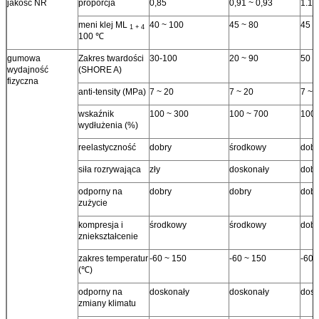
jakość NR
proporcja
0,85
0,91 ~ 0,93
1.10
meni klej ML
40 ~ 100
45 ~ 80
45 ~
1 + 4
100 ℃
gumowa
Zakres twardości
30-100
20 ~ 90
50 ~
wydajność
(SHORE A)
fizyczna
anti-tensity (MPa)
7 ~ 20
7 ~ 20
7 ~ 
wskaźnik
100 ~ 300
100 ~ 700
100 
wydłużenia (%)
reelastyczność
dobry
środkowy
dobr
siła rozrywająca
zły
doskonały
dobr
odporny na
dobry
dobry
dobr
zużycie
kompresja i
środkowy
środkowy
dobr
zniekształcenie
zakres temperatur
-60 ~ 150
-60 ~ 150
-60 
(℃)
odporny na
doskonały
doskonały
dosk
zmiany klimatu