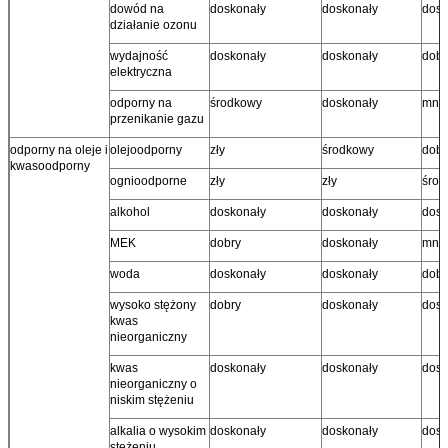
dowód na
doskonały
doskonały
dosk
działanie ozonu
wydajność
doskonały
doskonały
dobr
elektryczna
odporny na
środkowy
doskonały
mnie
przenikanie gazu
odporny na oleje i
olejoodporny
zły
środkowy
dobr
kwasoodporny
ognioodporne
zły
zły
środ
alkohol
doskonały
doskonały
dosk
MEK
dobry
doskonały
mnie
woda
doskonały
doskonały
dobr
wysoko stężony
dobry
doskonały
dosk
kwas
nieorganiczny
kwas
doskonały
doskonały
dosk
nieorganiczny o
niskim stężeniu
alkalia o wysokim
doskonały
doskonały
dosk
stężeniu