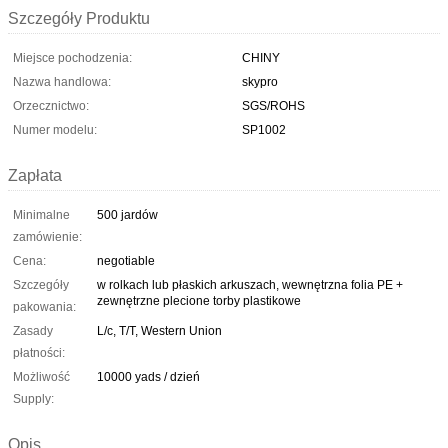
Szczegóły Produktu
Miejsce pochodzenia:
CHINY
Nazwa handlowa:
skypro
Orzecznictwo:
SGS/ROHS
Numer modelu:
SP1002
Zapłata
Minimalne
500 jardów
zamówienie:
Cena:
negotiable
Szczegóły
w rolkach lub płaskich arkuszach, wewnętrzna folia PE +
zewnętrzne plecione torby plastikowe
pakowania:
Zasady
L/c, T/T, Western Union
płatności:
Możliwość
10000 yads / dzień
Supply:
Opis