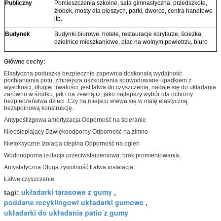
Publiczny
Pomieszczenia szkolne, sala gimnastyczna, przedszkole,
żłobek, mosty dla pieszych, parki, dworce, centra handlowe
itp.
Budynek
Budynki biurowe, hotele, restauracje korytarze, ścieżka,
dzielnice mieszkaniowe, plac na wolnym powietrzu, biuro
Główne cechy:
Elastyczna poduszka bezpiecznie zapewnia doskonałą wydajność
pochłaniania potu, zmniejsza uszkodzenia spowodowane upadkiem z
wysokości, długiej trwałości, jest łatwa do czyszczenia, nadaje się do układania
zarówno w środku, jak i na zewnątrz, jako najlepszy wybór dla ochrony
bezpieczeństwa dzieci. Czy na miejscu wlewa się w matę elastyczną
bezspoinową konstrukcję.
Antypoślizgowa amortyzacja Odporność na ścieranie
Nieoślepiający Dźwiękoodporny Odporność na zimno
Nietoksyczne Izolacja cieplna Odporność na ogień
Wodoodporna izolacja przeciwstarzeniowa, brak promieniowania,
Antystatyczna Długa żywotność Łatwa instalacja
Łatwe czyszczenie
układarki tarasowe z gumy
tagi:
,
poddane recyklingowi układarki gumowe
,
układarki do układania patio z gumy