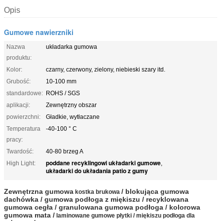
Opis
Gumowe nawierzniki
Nazwa
układarka gumowa
produktu:
Kolor:
czarny, czerwony, zielony, niebieski szary itd.
Grubość:
10-100 mm
standardowe:
ROHS / SGS
aplikacji:
Zewnętrzny obszar
powierzchni:
Gładkie, wytłaczane
Temperatura
-40-100 ° C
pracy:
Twardość:
40-80 brzeg A
poddane recyklingowi układarki gumowe
High Light:
,
układarki do układania patio z gumy
Zewnętrzna gumowa
/ blokująca gumowa
kostka brukowa
dachówka / gumowa podłoga z miękiszu / recyklowana
gumowa cegła / granulowana gumowa podłoga / kolorowa
gumowa mata /
laminowane gumowe płytki / miękiszu podłoga dla