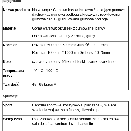
palyground
Nazwa produktu
Na zewnątrz Gumowa kostka brukowa / blokująca gumowa
dachówka / gumowa podłoga z kruszywa / recyklowana
gumowa cegła / granulowana gumowa podłoga
Materiał
Górna warstwa: okruszek z gumowanej barwy
Dolna warstwa: okruchy z czarnej gumy
Rozmiar
Rozmiar: 500mm * 500mm Grubość: 10-110mm
Rozmiar: 1000mm * 1000mm Grubość: 10-75mm
Kolor
czerwony, zielony, żółty, niebieski, czarny, szary, inne
Temperatura
-40 ° C - 100 ° C
pracy
Twardość
45 - 65 brzeg A
Aplikacje
Sport
Centrum sportowe, koszykówka, plac zabaw, miejsce
szkolenia wojska, sala fitness, siłownia itp.
Wolny czas
Plac zabaw dla dzieci, centra seniora, sala szkoleniowa,
sala do tańca, centrum łaźni, basen itp