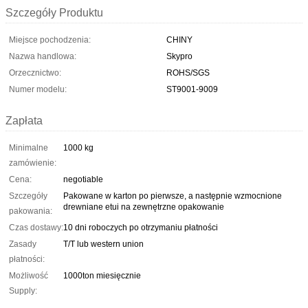
Szczegóły Produktu
Miejsce pochodzenia:
CHINY
Nazwa handlowa:
Skypro
Orzecznictwo:
ROHS/SGS
Numer modelu:
ST9001-9009
Zapłata
Minimalne
1000 kg
zamówienie:
Cena:
negotiable
Szczegóły
Pakowane w karton po pierwsze, a następnie wzmocnione
drewniane etui na zewnętrzne opakowanie
pakowania:
Czas dostawy:
10 dni roboczych po otrzymaniu płatności
Zasady
T/T lub western union
płatności:
Możliwość
1000ton miesięcznie
Supply: