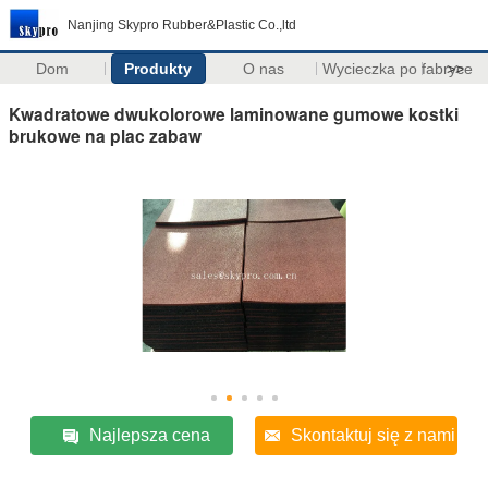
Nanjing Skypro Rubber&Plastic Co.,ltd
Dom
Produkty
O nas
Wycieczka po fabryce
>>
Kwadratowe dwukolorowe laminowane gumowe kostki
brukowe na plac zabaw
Najlepsza cena
Skontaktuj się z nami