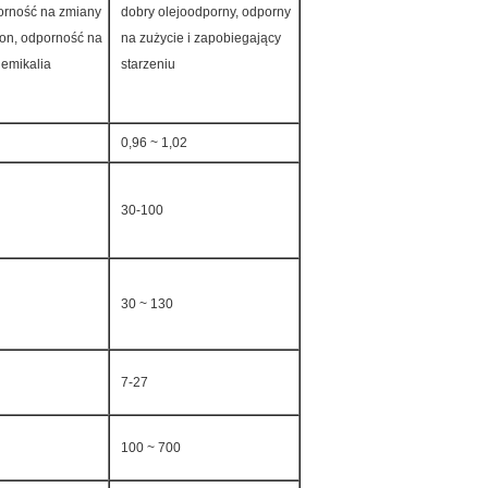
orność na zmiany
dobry olejoodporny, odporny
zon, odporność na
na zużycie i zapobiegający
hemikalia
starzeniu
0,96 ~ 1,02
30-100
30 ~ 130
7-27
100 ~ 700