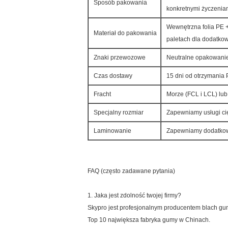
Sposób pakowania
konkretnymi życzeniam
Wewnętrzna folia PE +
Materiał do pakowania
paletach dla dodatkow
Znaki przewozowe
Neutralne opakowani
Czas dostawy
15 dni od otrzymania P
Fracht
Morze (FCL i LCL) lub 
Specjalny rozmiar
Zapewniamy usługi ci
Laminowanie
Zapewniamy dodatkową 
FAQ (często zadawane pytania)
1. Jaka jest zdolność twojej firmy?
Skypro jest profesjonalnym producentem blach 
Top 10 największa fabryka gumy w Chinach.