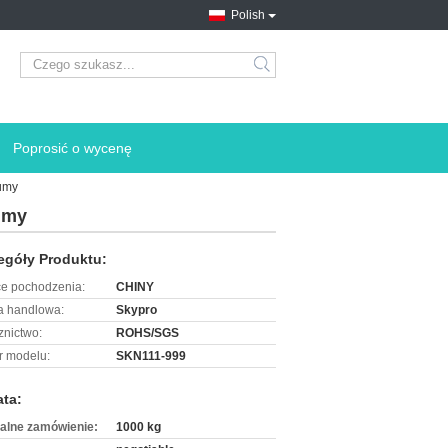
Polish
search
Poprosić o wycenę
gumy
umy
egóły Produktu:
ce pochodzenia:
CHINY
 handlowa:
Skypro
znictwo:
ROHS/SGS
 modelu:
SKN111-999
ata:
alne zamówienie:
1000 kg