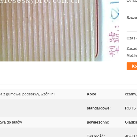
Cena:
Szcze
Czas 
Zasad
Możli
Ko
a z gumowej podeszwy, wzór linii
Kolor:
czarny,
standardowe:
ROHS 
zwa do butów
powierzchni:
Gładki
Twardość:
40-80 