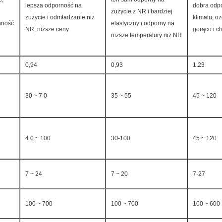
lepsza odporność na
dobra odp
zużycie z NR i bardziej
zużycie i odmładzanie niż
klimatu, o
nność
elastyczny i odporny na
NR, niższe ceny
gorąco i c
niższe temperatury niż NR
0,94
0,93
1.23
30 ~ 7 0
35 ~ 55
45 ~ 120
4 0 ~ 100
30-100
45 ~ 120
7 ~ 24
7 ~ 20
7-27
100 ~ 700
100 ~ 700
100 ~ 600