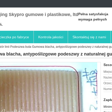
ing Skypro gumowe i plastikowe, ltd
Pełna satysfakcja
wymaga pełnych
ń.
ieczka po fabryce
Kontrola jakości
Skontaktuj się z nami
ór linii Podeszwa buta Gumowa blacha, antypoślizgowe podeszwy z naturalnej 
wa blacha, antypoślizgowe podeszwy z naturalnej g
Szcz
Miejs
Nazwa
Orzec
Numer
Zapł
Minim