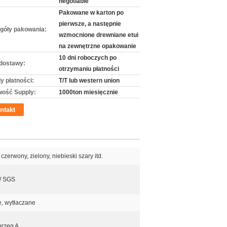
negotiable
Pakowane w karton po
pierwsze, a następnie
góły pakowania:
wzmocnione drewniane etui
na zewnętrzne opakowanie
10 dni roboczych po
dostawy:
otrzymaniu płatności
y płatności:
T/T lub western union
wość Supply:
1000ton miesięcznie
ntakt
 czerwony, zielony, niebieski szary itd.
/ SGS
e, wytłaczane
brzeg A