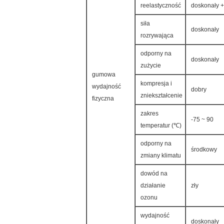
reelastyczność
doskonały +
siła
doskonały
rozrywająca
odporny na
doskonały
zużycie
gumowa
kompresja i
wydajność
dobry
zniekształcenie
fizyczna
zakres
-75 ~ 90
temperatur (℃)
odporny na
środkowy
zmiany klimatu
dowód na
działanie
zły
ozonu
wydajność
doskonały