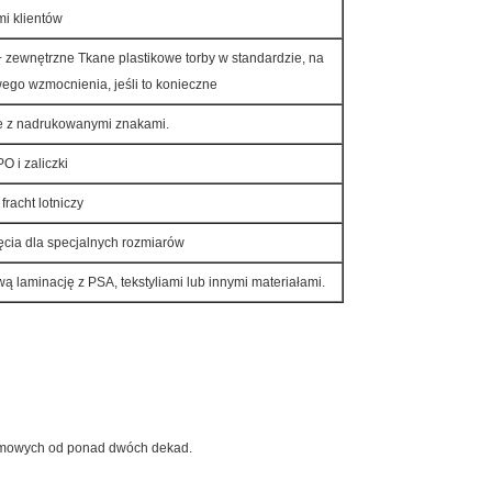
i klientów
 zewnętrzne Tkane plastikowe torby w standardzie, na
ego wzmocnienia, jeśli to konieczne
e z nadrukowanymi znakami.
O i zaliczki
fracht lotniczy
ęcia dla specjalnych rozmiarów
laminację z PSA, tekstyliami lub innymi materiałami.
gumowych od ponad dwóch dekad.