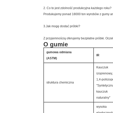
2. Co to jest zdolność produkcyjna każdego roku?
Produkujemy ponad 18000 ton wyrobów z gumy ar
3.Jak mogę dostać próbki?
Z przyjemnością oferujemy bezpłatne próbki. Oczeku
O gumie
gumowa odmiana
IR
(ASTM)
Kauczuk
izoprenowy,
1,4-poliizop
struktura chemiczna
"Syntetyczn
kauczuk
naturalny"
wysoka
elastycznoś