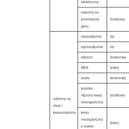
elektryczna
odporny na
przenikanie
środkowy
gazu
olejoodporny
zły
ognioodporne
zły
alkohol
doskonały
MEK
dobry
woda
doskonały
wysoko
stężony kwas
środkowy
odporny na
nieorganiczny
oleje i
kwasoodporny
kwas
nieorganiczny
dobry
o niskim