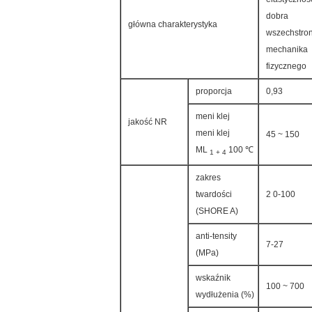
dobra
główna charakterystyka
wszechstro
mechanika
fizycznego
proporcja
0,93
meni klej
jakość NR
meni klej
45 ~ 150
ML
100 ℃
1 + 4
zakres
twardości
2 0-100
(SHORE A)
anti-tensity
7-27
(MPa)
wskaźnik
100 ~ 700
wydłużenia (%)