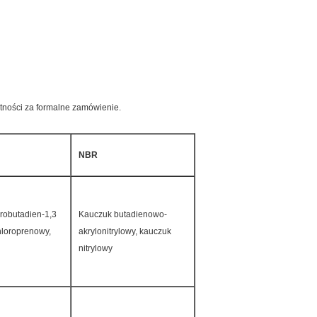
łatności za formalne zamówienie.
NBR
orobutadien-1,3
Kauczuk butadienowo-
hloroprenowy,
akrylonitrylowy, kauczuk
nitrylowy