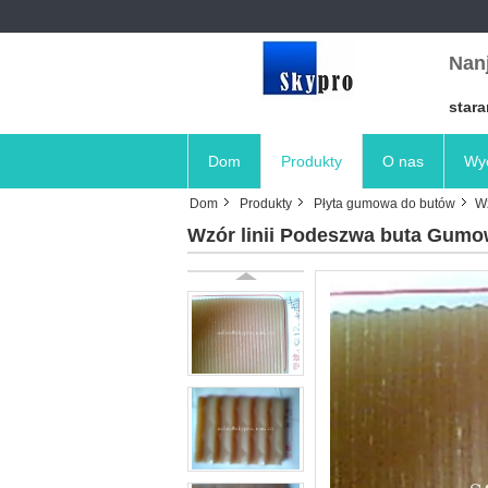
Nanj
stara
Dom
Produkty
O nas
Wyc
Dom
Produkty
Płyta gumowa do butów
Wz
Wzór linii Podeszwa buta Gumo