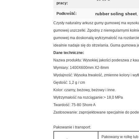
pracy:
rubber soling sheet
Podkreślić:
,
Czysty naturalny arkusz gumy gumowej ma wysoką 
gumowej uszczelki. Zgodny z nieregularnymi kołni
gumowej ma doskonałą wytrzymałość na rozdarcie 
idealnie nadaje się do strzelania. Guma gumowa j
Dane techniczne:
Nazwa produktu: Wysokiej jakości podeszwa z kauc
Wymiary: 1400X600mm X2-8mm
Wydajność: Wysoka trwałość, zmienne kolory i wyt
Gęstość: 1,2 g / cm
Kolor: czarny, beżowy, beżowy i inne.
Wytrzymałość na rozciąganie:> 18,0 MPa
Twardość: 75-80 Shore A
Zastosowanie: zaprojektowane specjalnie do pod
Pakowanie i transport:
Pakowany w rolkę lub p