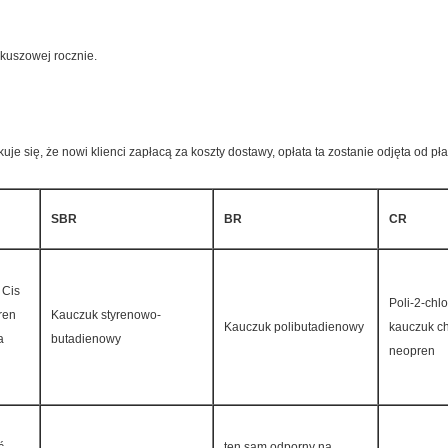
kuszowej rocznie.
je się, że nowi klienci zapłacą za koszty dostawy, opłata ta zostanie odjęta od p
SBR
BR
CR
 Cis
Poli-2-chl
ren
Kauczuk styrenowo-
Kauczuk polibutadienowy
kauczuk c
a
butadienowy
neopren
ć,
ten sam odporny na