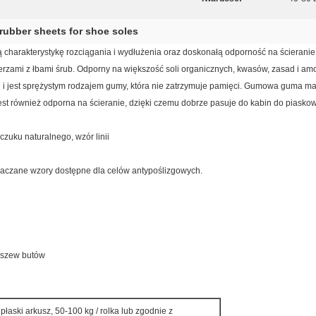
rubber sheets for shoe soles
charakterystykę rozciągania i wydłużenia oraz doskonałą odporność na ścieran
erzami z łbami śrub. Odporny na większość soli organicznych, kwasów, zasad i a
i jest sprężystym rodzajem gumy, która nie zatrzymuje pamięci. Gumowa guma ma
est również odporna na ścieranie, dzięki czemu dobrze pasuje do kabin do piasko
zuku naturalnego, wzór linii
łaczane wzory dostępne dla celów antypoślizgowych.
eszew butów
łaski arkusz, 50-100 kg / rolka lub zgodnie z