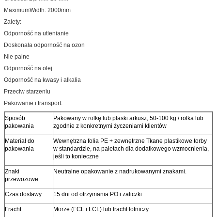
MaximumWidth: 2000mm
Zalety:
Odporność na utlenianie
Doskonała odporność na ozon
Nie palne
Odporność na olej
Odporność na kwasy i alkalia
Przeciw starzeniu
Pakowanie i transport:
Sposób
Pakowany w rolkę lub płaski arkusz, 50-100 kg / rolka lub
pakowania
zgodnie z konkretnymi życzeniami klientów
Materiał do
Wewnętrzna folia PE + zewnętrzne Tkane plastikowe torby
pakowania
w standardzie, na paletach dla dodatkowego wzmocnienia,
jeśli to konieczne
Znaki
Neutralne opakowanie z nadrukowanymi znakami.
przewozowe
Czas dostawy
15 dni od otrzymania PO i zaliczki
Fracht
Morze (FCL i LCL) lub fracht lotniczy