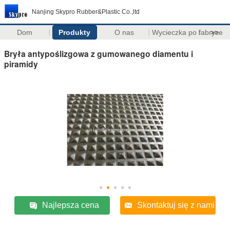
Nanjing Skypro Rubber&Plastic Co.,ltd
Dom
Produkty
O nas
Wycieczka po fabryce
>>
Bryła antypoślizgowa z gumowanego diamentu i
piramidy
Najlepsza cena
Skontaktuj się z nami