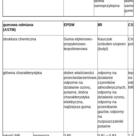
taśma
taśma
samoprzylepna
samopr
gumow
gumowa odmiana
EPDM
IIR
CS
(ASTM)
struktura chemiczna
Guma etylenowo-
Kauczuk
Chlo
propylenowo-
izobuten-izopren
poli
terpolimerowa
(butyl)
główna charakterystyka
dobre właściwości
odporny na
leps
przeciwstarzeniowe,
działanie
na z
odporne na
czynników
odmł
działanie ozonu,
atmosferycznych,
NR, 
polarne, dobra
odporny na
charakterystyka
działanie ozonu,
elektryczna,
odporny na
najlżejsza guma
przenikanie
gazów, odporny
na
rozpuszczalniki
polarne
jakość NR
proporcja
0,85
0,91 ~ 0,93
1.10