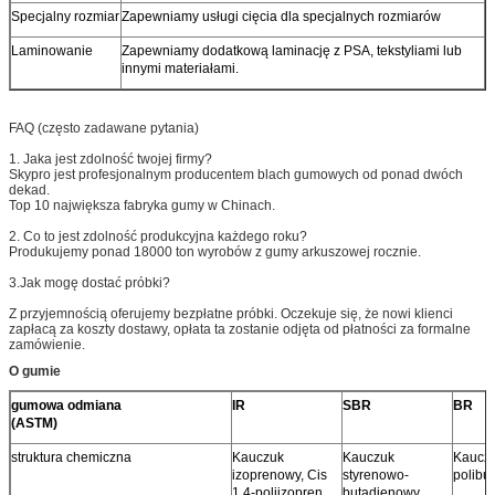
Specjalny rozmiar
Zapewniamy usługi cięcia dla specjalnych rozmiarów
Laminowanie
Zapewniamy dodatkową laminację z PSA, tekstyliami lub
innymi materiałami.
FAQ (często zadawane pytania)
1. Jaka jest zdolność twojej firmy?
Skypro jest profesjonalnym producentem blach gumowych od ponad dwóch
dekad.
Top 10 największa fabryka gumy w Chinach.
2. Co to jest zdolność produkcyjna każdego roku?
Produkujemy ponad 18000 ton wyrobów z gumy arkuszowej rocznie.
3.Jak mogę dostać próbki?
Z przyjemnością oferujemy bezpłatne próbki. Oczekuje się, że nowi klienci
zapłacą za koszty dostawy, opłata ta zostanie odjęta od płatności za formalne
zamówienie.
O gumie
gumowa odmiana
IR
SBR
BR
(ASTM)
struktura chemiczna
Kauczuk
Kauczuk
Kaucz
izoprenowy, Cis
styrenowo-
polibu
1,4-poliizopren
butadienowy