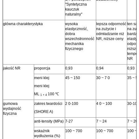
"Syntetyczna
kauczuk
naturalny"
główna charakterystyka
wysoka
lepsza odporność
ten sa
elastyczność,
na zużycie i
na zuż
dobra
odmładzanie niż
bardzi
wszechstronność
NR, niższe ceny
elastyc
mechanika
odporn
fizycznego
niższe
temper
NR
jakość NR
proporcja
0,93
0,94
0,93
meni klej
45 ~ 150
30 ~ 7 0
35 ~ 5
meni klej
ML
100 ℃
1 + 4
gumowa
zakres twardości
2 0-100
4 0 ~ 100
30-10
wydajność
(SHORE A)
fizyczna
anti-tensity (MPa)
7-27
7 ~ 24
7 ~ 20
wskaźnik
100 ~ 700
100 ~ 700
100 ~ 
wydłużenia (%)