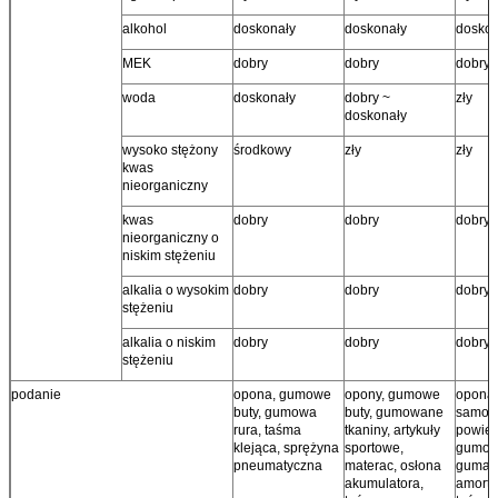
alkohol
doskonały
doskonały
doskon
MEK
dobry
dobry
dobry
woda
doskonały
dobry ~
zły
doskonały
wysoko stężony
środkowy
zły
zły
kwas
nieorganiczny
kwas
dobry
dobry
dobry
nieorganiczny o
niskim stężeniu
alkalia o wysokim
dobry
dobry
dobry
stężeniu
alkalia o niskim
dobry
dobry
dobry
stężeniu
podanie
opona, gumowe
opony, gumowe
opona
buty, gumowa
buty, gumowane
samoc
rura, taśma
tkaniny, artykuły
powiet
klejąca, sprężyna
sportowe,
gumowe
pneumatyczna
materac, osłona
guma
akumulatora,
amorty