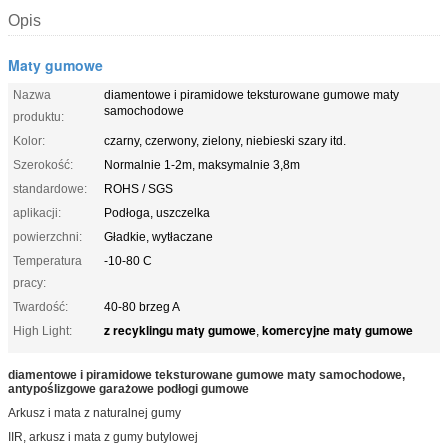
Opis
Maty gumowe
Nazwa
diamentowe i piramidowe teksturowane gumowe maty
samochodowe
produktu:
Kolor:
czarny, czerwony, zielony, niebieski szary itd.
Szerokość:
Normalnie 1-2m, maksymalnie 3,8m
standardowe:
ROHS / SGS
aplikacji:
Podłoga, uszczelka
powierzchni:
Gładkie, wytłaczane
Temperatura
-10-80 C
pracy:
Twardość:
40-80 brzeg A
z recyklingu maty gumowe
komercyjne maty gumowe
High Light:
,
diamentowe i piramidowe teksturowane gumowe maty samochodowe,
antypoślizgowe garażowe podłogi gumowe
Arkusz i mata z naturalnej gumy
IIR, arkusz i mata z gumy butylowej