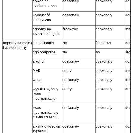
dowód na
doskonały
doskonały
dosk
działanie ozonu
wydajność
doskonały
doskonały
dobr
elektryczna
odporny na
środkowy
doskonały
mnie
przenikanie gazu
odporny na oleje i
olejoodporny
zły
środkowy
dobr
kwasoodporny
ognioodporne
zły
zły
środ
alkohol
doskonały
doskonały
dosk
MEK
dobry
doskonały
mnie
woda
doskonały
doskonały
dobr
wysoko stężony
dobry
doskonały
dosk
kwas
nieorganiczny
kwas
doskonały
doskonały
dosk
nieorganiczny o
niskim stężeniu
alkalia o wysokim
doskonały
doskonały
dosk
stężeniu