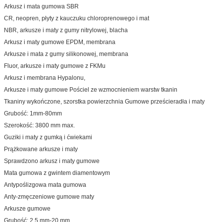
Arkusz i mata gumowa SBR
CR, neopren, płyty z kauczuku chloroprenowego i mat
NBR, arkusze i maty z gumy nitrylowej, blacha
Arkusz i maty gumowe EPDM, membrana
Arkusze i mata z gumy silikonowej, membrana
Fluor, arkusze i maty gumowe z FKMu
Arkusz i membrana Hypalonu,
Arkusze i maty gumowe Pościel ze wzmocnieniem warstw tkanin
Tkaniny wykończone, szorstka powierzchnia Gumowe prześcieradła i maty
Grubość: 1mm-80mm
Szerokość: 3800 mm max.
Guziki i maty z gumką i ćwiekami
Prążkowane arkusze i maty
Sprawdzono arkusz i maty gumowe
Mata gumowa z gwintem diamentowym
Antypoślizgowa mata gumowa
Anty-zmęczeniowe gumowe maty
Arkusze gumowe
Grubość: 2,5 mm-20 mm