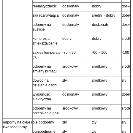
reelastyczność
doskonały +
dobry
doskon
siła rozrywająca
doskonały
średni ~ dobry
dobry
odporny na
doskonały
doskonały
doskon
zużycie
kompresja i
dobry
dobry
środk
zniekształcenie
zakres temperatur
-75 ~ 90
-60 ~ 100
-100 ~
(℃)
odporny na
środkowy
środkowy
środk
zmiany klimatu
dowód na
zły
środkowy
zły
działanie ozonu
wydajność
doskonały
środkowy
dobry
elektryczna
odporny na
środkowy
środkowy
środk
przenikanie gazu
odporny na oleje i
olejoodporny
zły
zły
zły
kwasoodporny
ognioodporne
zły
zły
zły