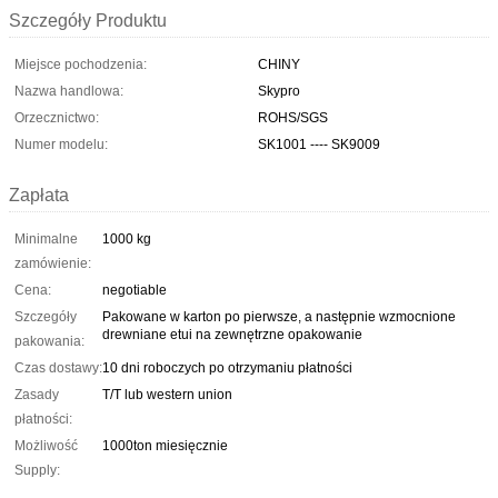
Szczegóły Produktu
Miejsce pochodzenia:
CHINY
Nazwa handlowa:
Skypro
Orzecznictwo:
ROHS/SGS
Numer modelu:
SK1001 ---- SK9009
Zapłata
Minimalne
1000 kg
zamówienie:
Cena:
negotiable
Szczegóły
Pakowane w karton po pierwsze, a następnie wzmocnione
drewniane etui na zewnętrzne opakowanie
pakowania:
Czas dostawy:
10 dni roboczych po otrzymaniu płatności
Zasady
T/T lub western union
płatności:
Możliwość
1000ton miesięcznie
Supply: