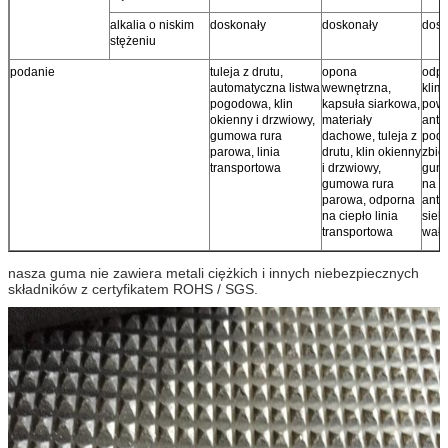
alkalia o niskim
doskonały
doskonały
dosk
stężeniu
podanie
tuleja z drutu,
opona
odpo
automatyczna listwa
wewnętrzna,
klim
pogodowa, klin
kapsuła siarkowa,
pow
okienny i drzwiowy,
materiały
anty
gumowa rura
dachowe, tuleja z
pod
parowa, linia
drutu, klin okienny
zbio
transportowa
i drzwiowy,
gumo
gumowa rura
na z
parowa, odporna
anty
na ciepło linia
siek
transportowa
wałe
nasza guma nie zawiera metali ciężkich i innych niebezpiecznych
składników z certyfikatem ROHS / SGS.