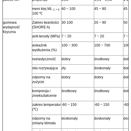
meni klej ML
40 ~ 100
45 ~ 80
45 ~
1 + 4
100 ℃
gumowa
Zakres twardości
30-100
20 ~ 90
50 ~
wydajność
(SHORE A)
fizyczna
anti-tensity (MPa)
7 ~ 20
7 ~ 20
7 ~ 
wskaźnik
100 ~ 300
100 ~ 700
100 
wydłużenia (%)
reelastyczność
dobry
środkowy
dobr
siła rozrywająca
zły
doskonały
dobr
odporny na
dobry
dobry
dobr
zużycie
kompresja i
środkowy
środkowy
dobr
zniekształcenie
zakres temperatur
-60 ~ 150
-60 ~ 150
-60 
(℃)
odporny na
doskonały
doskonały
dosk
zmiany klimatu