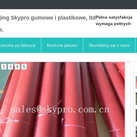
ing Skypro gumowe i plastikowe, ltd
Pełna satysfakcja
wymaga pełnych
ń.
ieczka po fabryce
Kontrola jakości
Skontaktuj się z nami
2
3
4
5