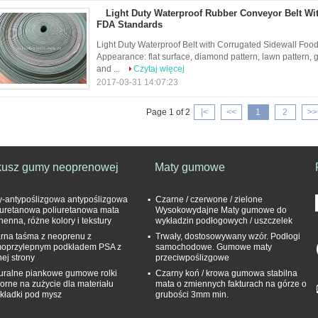
Light Duty Waterproof Rubber Conveyor Belt Wi
FDA Standards
Light Duty Waterproof Belt with Corrugated Sidewall Fo
Appearance: flat surface, diamond pattern, lawn pattern, 
and ...
Czytaj więcej
2017-03-31 14:07:23
Page 1 of 2
|<
<<
1
2
>>
kusz gumy neoprenowej
Maty gumowe
y-antypoślizgowa antypoślizgowa
Czarne / czerwone / zielone
iuretanowa poliuretanowa mata
Wysokowydajne Maty gumowe do
henna, różne kolory i tekstury
wykładzin podłogowych / uszczelek
rna taśma z neoprenu z
Trwały, dostosowywany wzór. Podłogi
oprzylepnym podkładem PSA z
samochodowe. Gumowe maty
nej strony
przeciwpoślizgowe
uralne piankowe gumowe rolki
Czarny koń / krowa gumowa stabilna
orne na zużycie dla materiału
mata o zmiennych fakturach na górze o
kładki pod mysz
grubości 3mm min.