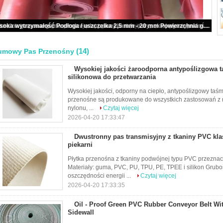
Podłoga / uszczelka czerwony arkusz gumy rolki dobra elastyczność i odporność na zużycie
(14)
umowy Pas Przenośny
Wysokiej jakości żaroodporna antypoślizgowa 
silikonowa do przetwarzania
Wysokiej jakości, odporny na ciepło, antypoślizgowy ta
przenośne są produkowane do wszystkich zastosowań z ró
nylonu, ...
Czytaj więcej
2026-04-20 17:33:47
Dwustronny pas transmisyjny z tkaniny PVC kl
piekarni
Płytka przenośna z tkaniny podwójnej typu PVC przeznac
Materiały: guma, PVC, PU, TPU, PE, TPEE i silikon Grub
oszczędności energii ...
Czytaj więcej
2026-04-20 17:33:35
Oil - Proof Green PVC Rubber Conveyor Belt Wit
Sidewall