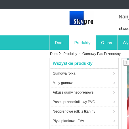
Nanj
stara
Dom
Produkty
O nas
Wyc
Dom
Produkty
Gumowy Pas Przenośny
Wszystkie produkty
1
Gumowa rolka
Maty gumowe
Arkusz gumy neoprenowej
Pasek przenośnikowy PVC
Neoprenowe rolki z tkaniny
Płyta piankowa EVA