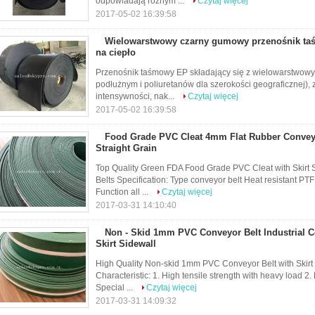
odpowiadają różnym ...
Czytaj więcej
2017-05-02 16:39:58
Wielowarstwowy czarny gumowy przenośnik ta
na ciepło
Przenośnik taśmowy EP składający się z wielowarstwowych
podłużnym i poliuretanów dla szerokości geograficznej), 
intensywności, nak...
Czytaj więcej
2017-05-02 16:39:58
Food Grade PVC Cleat 4mm Flat Rubber Conveyo
Straight Grain
Top Quality Green FDA Food Grade PVC Cleat with Skirt 
Belts Specification: Type conveyor belt Heat resistant 
Function all ...
Czytaj więcej
2017-03-31 14:10:40
Non - Skid 1mm PVC Conveyor Belt Industrial C
Skirt Sidewall
High Quality Non-skid 1mm PVC Conveyor Belt with Skir
Characteristic: 1. High tensile strength with heavy load 2.
Special ...
Czytaj więcej
2017-03-31 14:09:32