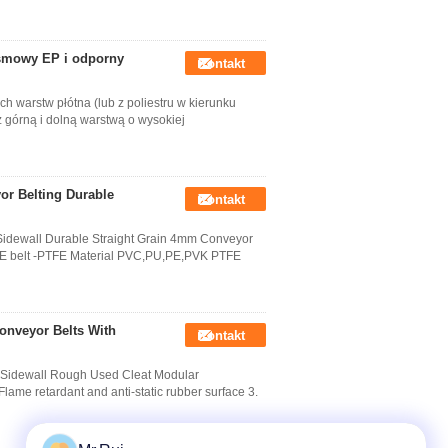
śmowy EP i odporny
Kontakt
 warstw płótna (lub z poliestru w kierunku
z górną i dolną warstwą o wysokiej
r Belting Durable
Kontakt
Sidewall Durable Straight Grain 4mm Conveyor
PTFE belt -PTFE Material PVC,PU,PE,PVK PTFE
onveyor Belts With
Kontakt
t Sidewall Rough Used Cleat Modular
 Flame retardant and anti-static rubber surface 3.