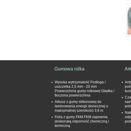
Gumowa rolka
Ar
Wysoka wytrzymałość Podłoga /
Ant
uszczelka 2,5 mm - 20 mm
pol
Powierzchnia gumy rolkowej Gładka /
kuc
tłoczona powierzchnia
Cza
Arkusz z gumy silikonowej do
sam
laminowania energii słonecznej o
jed
maksymalnej szerokości 3,8 m
Nat
Folia z gumy FKM FKM zapewnia
odp
doskonałą odporność chemiczną i
pod
termiczną