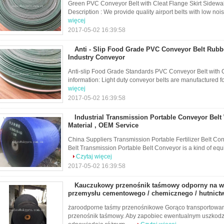
Green PVC Conveyor Belt with Cleat Flange Skirt Sidewall 
Description : We provide quality airport belts with low noi
więcej
2017-05-02 16:39:58
Anti - Slip Food Grade PVC Conveyor Belt Rubb
Industry Conveyor
Anti-slip Food Grade Standards PVC Conveyor Belt with C
information: Light duty conveyor belts are manufactured for 
więcej
2017-05-02 16:39:58
Industrial Transmission Portable Conveyor Belt
Material , OEM Service
China Suppliers Transmission Portable Fertilizer Belt Co
Belt Transmission Portable Belt Conveyor is a kind of equi
Czytaj więcej
2017-05-02 16:39:58
Kauczukowy przenośnik taśmowy odporny na wy
przemysłu cementowego / chemicznego / hutnict
żaroodporne taśmy przenośnikowe Gorąco transportowan
przenośnik taśmowy. Aby zapobiec ewentualnym uszkodze