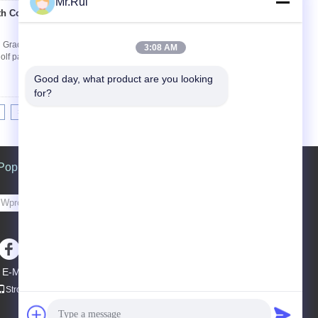
Mr.Rui
th Corrugated Sidewall
Kontakt
od Grade PU Conveyor Belts FDA Standards
3:08 AM
golf pattern etc. Advantages: PVC: economical
Good day, what product are you looking 
for?
>|
Poprosić o wycenę
Wysłać
sgs
E-Mail
Mapa strony
|
Strona mobilna