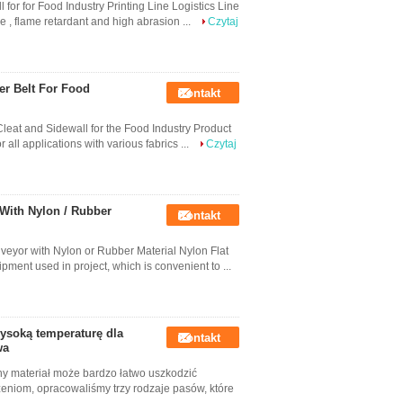
for for Food Industry Printing Line Logistics Line
se , flame retardant and high abrasion ...
Czytaj
er Belt For Food
Kontakt
leat and Sidewall for the Food Industry Product
all applications with various fabrics ...
Czytaj
 With Nylon / Rubber
Kontakt
nveyor with Nylon or Rubber Material Nylon Flat
pment used in project, which is convenient to ...
soką temperaturę dla
Kontakt
wa
y materiał może bardzo łatwo uszkodzić
niom, opracowaliśmy trzy rodzaje pasów, które