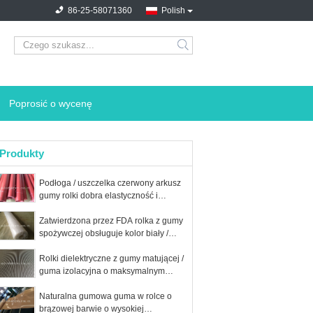
86-25-58071360
Polish
search
Poprosić o wycenę
Produkty
Podłoga / uszczelka czerwony arkusz
gumy rolki dobra elastyczność i
odporność na zużycie
Zatwierdzona przez FDA rolka z gumy
spożywczej obsługuje kolor biały /
beżowy.
Rolki dielektryczne z gumy matującej /
guma izolacyjna o maksymalnym
napięciu 100000V
Naturalna gumowa guma w rolce o
brązowej barwie o wysokiej