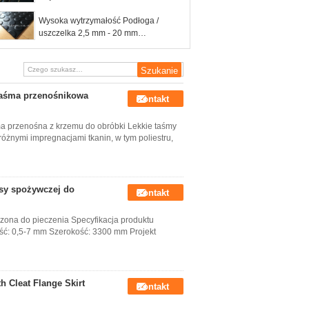
wytrzymałości na rozciąganie do
tłoczenia uszczelek / podkładek
Wysoka wytrzymałość Podłoga /
uszczelka 2,5 mm - 20 mm
Powierzchnia gumy rolkowej Gładka /
tłoczona powierzchnia
taśma przenośnikowa
Kontakt
śma przenośna z krzemu do obróbki Lekkie taśmy
żnymi impregnacjami tkanin, w tym poliestru,
asy spożywczej do
Kontakt
zona do pieczenia Specyfikacja produktu
ość: 0,5-7 mm Szerokość: 3300 mm Projekt
h Cleat Flange Skirt
Kontakt