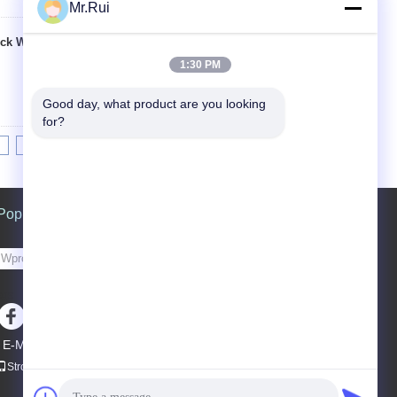
Mr.Rui
uck Wheel Chocks For
Kontakt
1:30 PM
Good day, what product are you looking 
for?
8
9
10
>>
>|
Poprosić o wycenę
Wysłać
sgs
E-Mail
Mapa strony
|
Strona mobilna