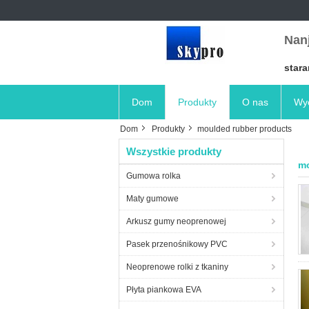
Nanj
stara
Dom
Produkty
O nas
Wyc
Dom
Produkty
moulded rubber products
Wszystkie produkty
mo
Gumowa rolka
Maty gumowe
Arkusz gumy neoprenowej
Pasek przenośnikowy PVC
Neoprenowe rolki z tkaniny
Płyta piankowa EVA