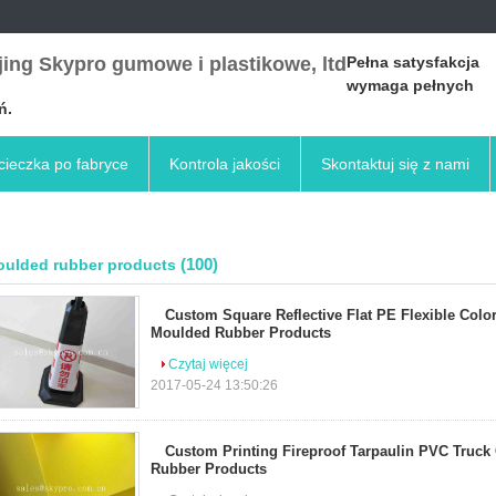
ing Skypro gumowe i plastikowe, ltd
Pełna satysfakcja
wymaga pełnych
ń.
ieczka po fabryce
Kontrola jakości
Skontaktuj się z nami
(100)
ulded rubber products
Custom Square Reflective Flat PE Flexible Color
Moulded Rubber Products
Czytaj więcej
2017-05-24 13:50:26
Custom Printing Fireproof Tarpaulin PVC Truck
Rubber Products