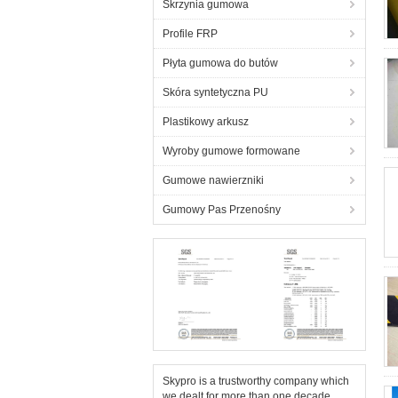
Skrzynia gumowa
Profile FRP
Płyta gumowa do butów
Skóra syntetyczna PU
Plastikowy arkusz
Wyroby gumowe formowane
Gumowe nawierzniki
Gumowy Pas Przenośny
Skypro is a trustworthy company which
we dealt for more than one decade.