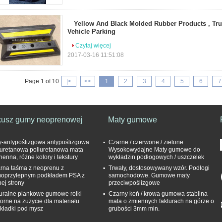
Yellow And Black Molded Rubber Products , Tr
Vehicle Parking
Czytaj więcej
2017-03-16 11:51:08
Page 1 of 10
|<
<<
1
2
3
4
5
6
7
kusz gumy neoprenowej
Maty gumowe
y-antypoślizgowa antypoślizgowa
Czarne / czerwone / zielone
iuretanowa poliuretanowa mata
Wysokowydajne Maty gumowe do
henna, różne kolory i tekstury
wykładzin podłogowych / uszczelek
rna taśma z neoprenu z
Trwały, dostosowywany wzór. Podłogi
oprzylepnym podkładem PSA z
samochodowe. Gumowe maty
nej strony
przeciwpoślizgowe
uralne piankowe gumowe rolki
Czarny koń / krowa gumowa stabilna
orne na zużycie dla materiału
mata o zmiennych fakturach na górze o
kładki pod mysz
grubości 3mm min.