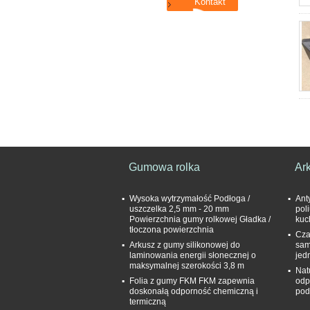
Gumowa rolka
Ar
Wysoka wytrzymałość Podłoga /
Ant
uszczelka 2,5 mm - 20 mm
pol
Powierzchnia gumy rolkowej Gładka /
kuc
tłoczona powierzchnia
Cza
Arkusz z gumy silikonowej do
sam
laminowania energii słonecznej o
jed
maksymalnej szerokości 3,8 m
Nat
Folia z gumy FKM FKM zapewnia
odp
doskonałą odporność chemiczną i
pod
termiczną