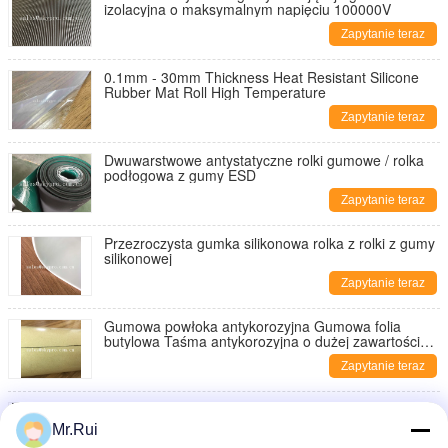
izolacyjna o maksymalnym napięciu 100000V
Zapytanie teraz
0.1mm - 30mm Thickness Heat Resistant Silicone
Rubber Mat Roll High Temperature
Zapytanie teraz
Dwuwarstwowe antystatyczne rolki gumowe / rolka
podłogowa z gumy ESD
Zapytanie teraz
Przezroczysta gumka silikonowa rolka z rolki z gumy
silikonowej
Zapytanie teraz
Gumowa powłoka antykorozyjna Gumowa folia
butylowa Taśma antykorozyjna o dużej zawartości
antykorozyjnej
Zapytanie teraz
Anti - Slip Floor Rubber Mat Roll Black Grooved Little
Dot Pattern
Mr.Rui