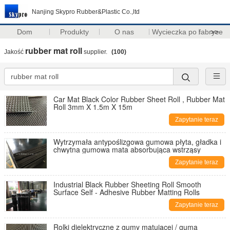
Nanjing Skypro Rubber&Plastic Co.,ltd
Dom
Produkty
O nas
Wycieczka po fabryce
>>
rubber mat roll
Jakość
supplier.
(100)
Car Mat Black Color Rubber Sheet Roll , Rubber Mat
Roll 3mm X 1.5m X 15m
Zapytanie teraz
Wytrzymała antypoślizgowa gumowa płyta, gładka i
chwytna gumowa mata absorbująca wstrząsy
Zapytanie teraz
Industrial Black Rubber Sheeting Roll Smooth
Surface Self - Adhesive Rubber Matting Rolls
Zapytanie teraz
Rolki dielektryczne z gumy matującej / guma