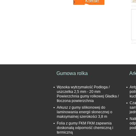
Gumowa rolka
Ar
Wysoka wytrzymałość Podłoga /
Ant
uszczelka 2,5 mm - 20 mm
pol
Powierzchnia gumy rolkowej Gładka /
kuc
tłoczona powierzchnia
Cza
Arkusz z gumy silikonowej do
sam
laminowania energii słonecznej o
jed
maksymalnej szerokości 3,8 m
Nat
Folia z gumy FKM FKM zapewnia
odp
doskonałą odporność chemiczną i
pod
termiczną