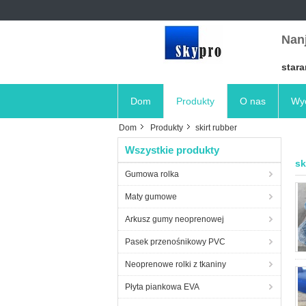
Nanj
stara
Dom
Produkty
O nas
Wyc
Dom
Produkty
skirt rubber
Wszystkie produkty
sk
Gumowa rolka
Maty gumowe
Arkusz gumy neoprenowej
Pasek przenośnikowy PVC
Neoprenowe rolki z tkaniny
Płyta piankowa EVA