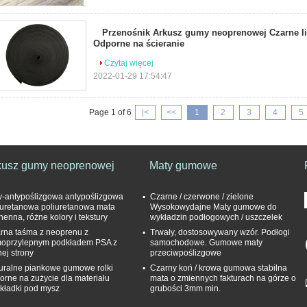
Przenośnik Arkusz gumy neoprenowej Czarne l
Odporne na ścieranie
Czytaj więcej
2022-01-29 17:54:47
Page 1 of 6
|<
<<
1
2
3
4
5
kusz gumy neoprenowej
Maty gumowe
y-antypoślizgowa antypoślizgowa
Czarne / czerwone / zielone
iuretanowa poliuretanowa mata
Wysokowydajne Maty gumowe do
henna, różne kolory i tekstury
wykładzin podłogowych / uszczelek
rna taśma z neoprenu z
Trwały, dostosowywany wzór. Podłogi
oprzylepnym podkładem PSA z
samochodowe. Gumowe maty
nej strony
przeciwpoślizgowe
uralne piankowe gumowe rolki
Czarny koń / krowa gumowa stabilna
orne na zużycie dla materiału
mata o zmiennych fakturach na górze o
kładki pod mysz
grubości 3mm min.