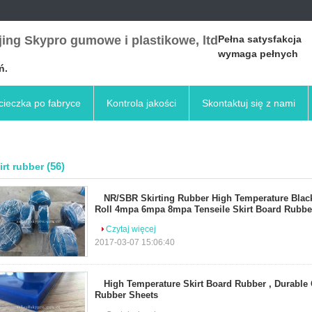
ing Skypro gumowe i plastikowe, ltd
Pełna satysfakcja
wymaga pełnych
ń.
ieczka po fabryce
Kontrola jakości
Skontaktuj się z nami
(56)
irt rubber
NR/SBR Skirting Rubber High Temperature Black
Roll 4mpa 6mpa 8mpa Tenseile Skirt Board Rubbe
Czytaj więcej
2017-03-07 15:06:40
High Temperature Skirt Board Rubber , Durable 
Rubber Sheets