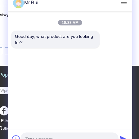
Mr.Rui
istwy przypodłogowe
Kontakt
10:33 AM
Good day, what product are you looking 
for?
6
>>
>|
Poprosić o wycenę
Wysłać
sgs
E-Mail
Mapa strony
|
Strona mobilna