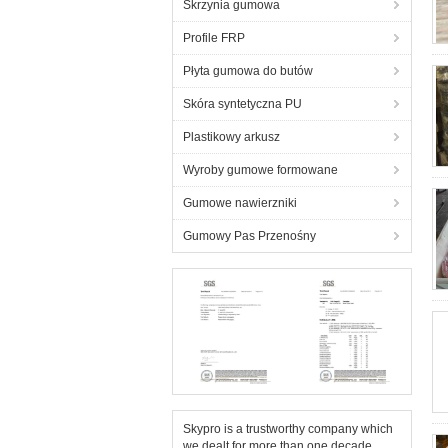
Skrzynia gumowa
Profile FRP
Płyta gumowa do butów
Skóra syntetyczna PU
Plastikowy arkusz
Wyroby gumowe formowane
Gumowe nawierzniki
Gumowy Pas Przenośny
Skypro is a trustworthy company which
we dealt for more than one decade.