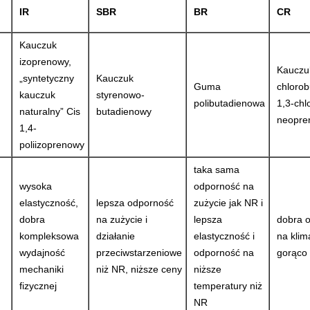
IR
SBR
BR
CR
Kauczuk
izoprenowy,
Kauczuk
„syntetyczny
Kauczuk
Guma
chloro
kauczuk
styrenowo-
polibutadienowa
1,3-chl
naturalny” Cis
butadienowy
neopre
1,4-
poliizoprenowy
taka sama
wysoka
odporność na
elastyczność,
lepsza odporność
zużycie jak NR i
dobra
na zużycie i
lepsza
dobra 
kompleksowa
działanie
elastyczność i
na klim
wydajność
przeciwstarzeniowe
odporność na
gorąco 
mechaniki
niż NR, niższe ceny
niższe
fizycznej
temperatury niż
NR