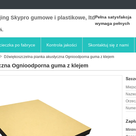
ing Skypro gumowe i plastikowe, ltd
Pełna satysfakcja
wymaga pełnych
ń.
ieczka po fabryce
Kontrola jakości
Skontaktuj się z nami
Dźwiękoszczelna pianka akustyczna Ognioodporna guma z klejem
czna Ognioodporna guma z klejem
Szcz
Miejs
Nazwa
Orzec
Numer
Zapł
Minim