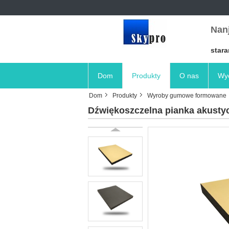
Nanj
stara
Dom
Produkty
O nas
Wyc
Dom
Produkty
Wyroby gumowe formowane
Dźwiękoszczelna pianka akusty