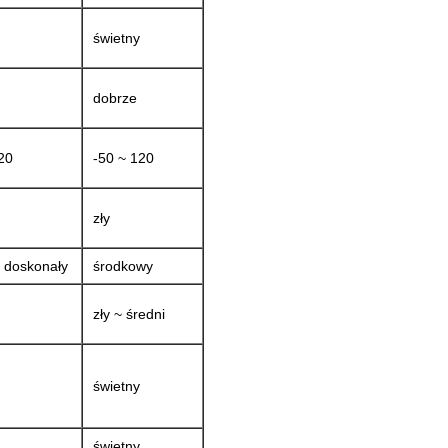
świetny
dobrze
20
-50 ~ 120
zły
 doskonały
środkowy
zły ~ średni
świetny
świetny