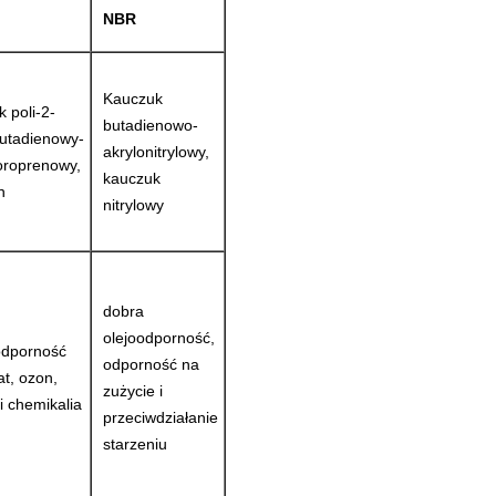
NBR
Kauczuk
 poli-2-
butadienowo-
butadienowy-
akrylonitrylowy,
oroprenowy,
kauczuk
n
nitrylowy
dobra
olejoodporność,
odporność
odporność na
at, ozon,
zużycie i
i chemikalia
przeciwdziałanie
starzeniu