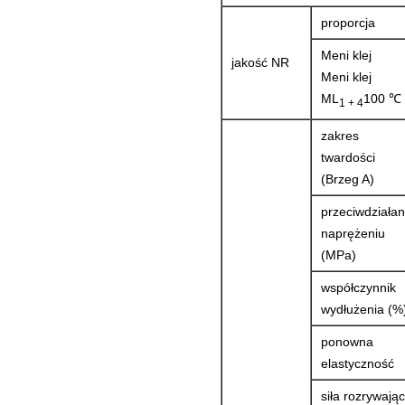
proporcja
Meni klej
jakość NR
Meni klej
ML
100 ℃
1 + 4
zakres
twardości
(Brzeg A)
przeciwdziałan
naprężeniu
(MPa)
współczynnik
wydłużenia (%
ponowna
elastyczność
siła rozrywają