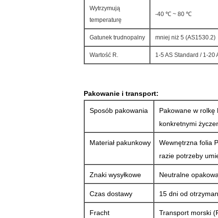
Wytrzymują
-40 ℃ ~ 80 ℃
temperaturę
Gatunek trudnopalny
mniej niż 5 (AS1530.2)
Wartość R.
1-5 AS Standard / 1-20
Pakowanie i transport:
Sposób pakowania
Pakowane w rolkę l
konkretnymi życzen
Materiał pakunkowy
Wewnętrzna folia P
razie potrzeby um
Znaki wysyłkowe
Neutralne opakowa
Czas dostawy
15 dni od otrzyman
Fracht
Transport morski (F