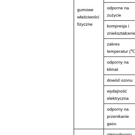
odporne na
gumowe
zużycie
właściwości
fizyczne
kompresja i
zniekształceni
zakres
temperatur (℃
odporny na
klimat
dowód ozonu
wydajność
elektryczna
odporny na
przenikanie
gazu
olejoodporny