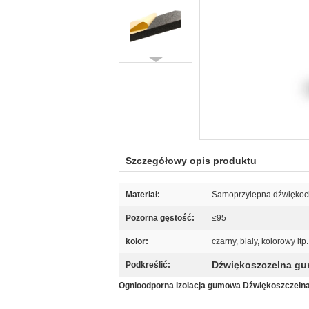
Szczegółowy opis produktu
Materiał:
Samoprzylepna dźwiękoch
Pozorna gęstość:
≤95
kolor:
czarny, biały, kolorowy itp.
Dźwiękoszczelna g
Podkreślić:
Ognioodporna izolacja gumowa Dźwiękoszczelna