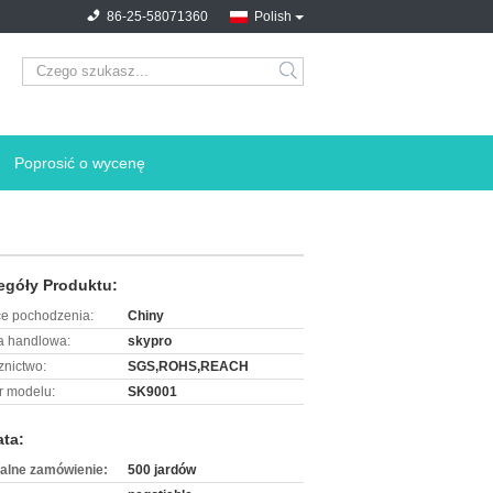
86-25-58071360
Polish
search
Poprosić o wycenę
egóły Produktu:
ce pochodzenia:
Chiny
 handlowa:
skypro
znictwo:
SGS,ROHS,REACH
 modelu:
SK9001
ata:
alne zamówienie:
500 jardów