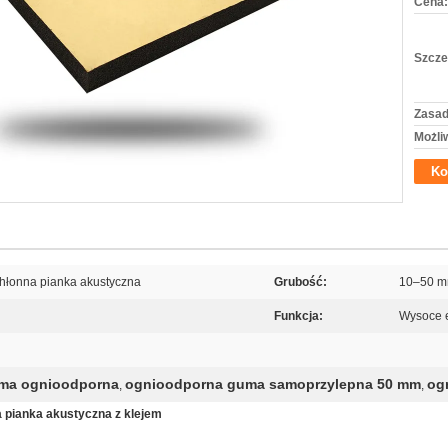
Cena:
Szcze
Zasad
Możli
Ko
łonna pianka akustyczna
Grubość:
10–50 
Funkcja:
Wysoce e
uma ognioodporna
ognioodporna guma samoprzylepna 50 mm
og
,
,
 pianka akustyczna z klejem