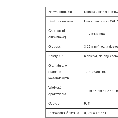
Nazwa produktu
Izolacja z pianki gumow
Struktura materiału
folia aluminiowa / XPE /
Grubość folii
7-12 mikronów
aluminiowej
Grubość
3-15 mm (można dosto
Kolory XPE
niebieski, zielony, cz
Gramatura w
gramach
120g-800g / m2
kwadratowych
Wielkość
1,2 m * 40 m / 1,2 * 30
opakowania
Odbicie
97%
Przewodność cieplna
0,039 w / m2 * k