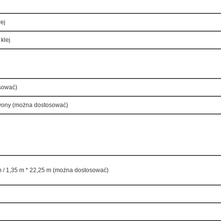
ej
 klej
sować)
erwony (można dostosować)
 m / 1,35 m * 22,25 m (można dostosować)