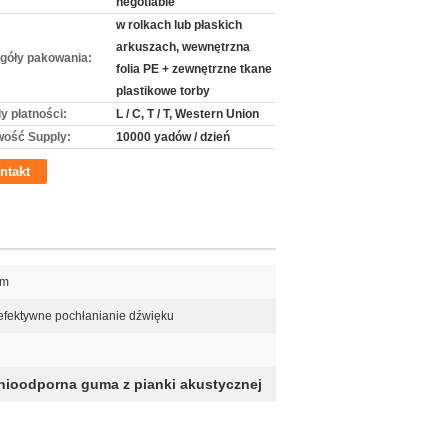
negotiable
w rolkach lub płaskich
arkuszach, wewnętrzna
góły pakowania:
folia PE + zewnętrzne tkane
plastikowe torby
y płatności:
L / C, T / T, Western Union
wość Supply:
10000 yadów / dzień
ntakt
mm
fektywne pochłanianie dźwięku
nioodporna guma z pianki akustycznej