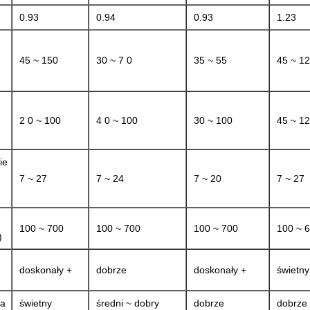
0.93
0.94
0.93
1.23
45 ~ 150
30 ~ 7 0
35 ~ 55
45 ~ 1
2 0 ~ 100
4 0 ~ 100
30 ~ 100
45 ~ 1
ie
7 ~ 27
7 ~ 24
7 ~ 20
7 ~ 27
100 ~ 700
100 ~ 700
100 ~ 700
100 ~ 
)
doskonały +
dobrze
doskonały +
świetny
ca
świetny
średni ~ dobry
dobrze
dobrze