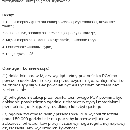
wytrzymałości, dużej objętości użytkowania.
Cechy:
1. Cienki korpus z gumy naturalnej o wysokiej wytrzymałości, niewielkiej
wadze;
2.Anti-abrasive, odporny na uderzenia, odporny na korozję;
3. Miękki korpus pasa, dobra elastyczność, doskonałe koryto;
4. Formowanie wulkanizacyjne;
5. Długa żywotność.
Obsługa i konserwacja:
(1) dokładnie sprawdź, czy wygląd taśmy przenośnika PCV ma
poważne uszkodzenie, czy nie przed użyciem, gwarantuje również,
że obracający się wałek powinien być elastycznym obrotem bez
zacinania się.
(2) odległość instalacji przenośnika taśmowego PCV powinna być
dokładnie potwierdzona zgodnie z charakterystyką i materiałami
przenośnika, unikając zbyt rzadkiego lub zbyt gęstego.
(3) ogólnie żywotność taśmy przenośnika PCV wynosi znacznie
ponad 50 000 godzin i nie ma potrzeby konserwacji, ale w
zależności od warunków pracy i czasu wymaga regularnej naprawy i
czyszczenia, aby wydłużyć ich żywotność.