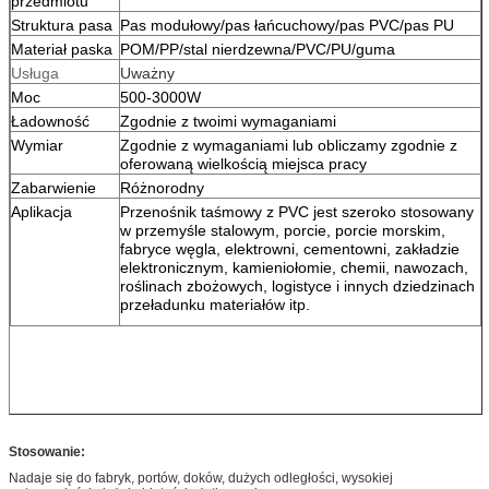
przedmiotu
Struktura pasa
Pas modułowy/pas łańcuchowy/pas PVC/pas PU
Materiał paska
POM/PP/stal nierdzewna/PVC/PU/guma
Usługa
Uważny
Moc
500-3000W
Ładowność
Zgodnie z twoimi wymaganiami
Wymiar
Zgodnie z wymaganiami lub obliczamy zgodnie z
oferowaną wielkością miejsca pracy
Zabarwienie
Różnorodny
Aplikacja
Przenośnik taśmowy z PVC jest szeroko stosowany
w przemyśle stalowym, porcie, porcie morskim,
fabryce węgla, elektrowni, cementowni, zakładzie
elektronicznym, kamieniołomie, chemii, nawozach,
roślinach zbożowych, logistyce i innych dziedzinach
przeładunku materiałów itp.
Stosowanie:
Nadaje się do fabryk, portów, doków, dużych odległości, wysokiej