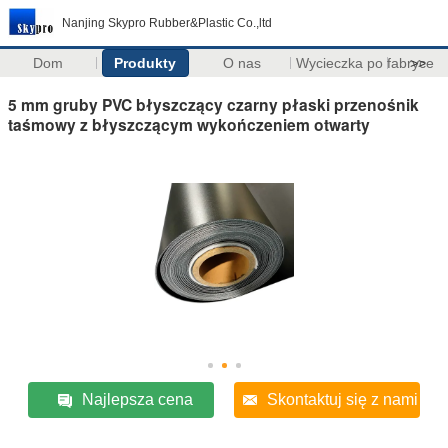
Nanjing Skypro Rubber&Plastic Co.,ltd
Dom
Produkty
O nas
Wycieczka po fabryce
>>
5 mm gruby PVC błyszczący czarny płaski przenośnik
taśmowy z błyszczącym wykończeniem otwarty
Najlepsza cena
Skontaktuj się z nami