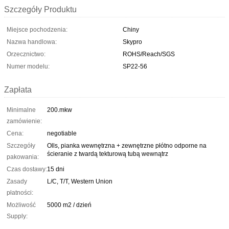
Szczegóły Produktu
Miejsce pochodzenia:
Chiny
Nazwa handlowa:
Skypro
Orzecznictwo:
ROHS/Reach/SGS
Numer modelu:
SP22-56
Zapłata
Minimalne
200.mkw
zamówienie:
Cena:
negotiable
Szczegóły
Olls, pianka wewnętrzna + zewnętrzne płótno odporne na
ścieranie z twardą tekturową tubą wewnątrz
pakowania:
Czas dostawy:
15 dni
Zasady
L/C, T/T, Western Union
płatności:
Możliwość
5000 m2 / dzień
Supply: