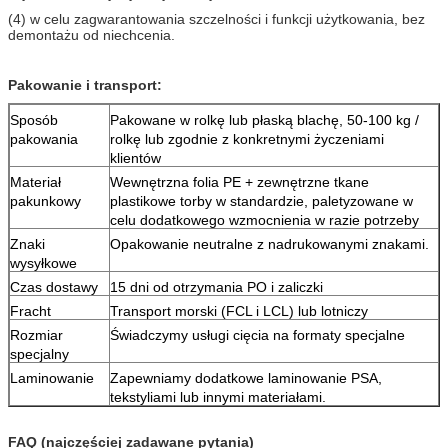
(4) w celu zagwarantowania szczelności i funkcji użytkowania, bez
demontażu od niechcenia.
Pakowanie i transport:
Sposób
Pakowane w rolkę lub płaską blachę, 50-100 kg /
pakowania
rolkę lub zgodnie z konkretnymi życzeniami
klientów
Materiał
Wewnętrzna folia PE + zewnętrzne tkane
pakunkowy
plastikowe torby w standardzie, paletyzowane w
celu dodatkowego wzmocnienia w razie potrzeby
Znaki
Opakowanie neutralne z nadrukowanymi znakami.
wysyłkowe
Czas dostawy
15 dni od otrzymania PO i zaliczki
Fracht
Transport morski (FCL i LCL) lub lotniczy
Rozmiar
Świadczymy usługi cięcia na formaty specjalne
specjalny
Laminowanie
Zapewniamy dodatkowe laminowanie PSA,
tekstyliami lub innymi materiałami.
FAQ (najczęściej zadawane pytania)