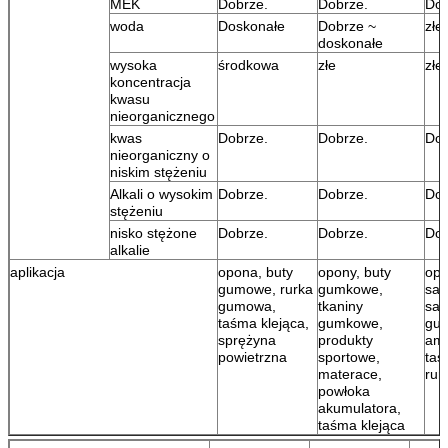
MEK
Dobrze.
Dobrze.
Dob
woda
Doskonałe
Dobrze ~
złe
doskonałe
wysoka
środkowa
złe
złe
koncentracja
kwasu
nieorganicznego
kwas
Dobrze.
Dobrze.
Dob
nieorganiczny o
niskim stężeniu
Alkali o wysokim
Dobrze.
Dobrze.
Dob
stężeniu
nisko stężone
Dobrze.
Dobrze.
Dob
alkalie
aplikacja
opona, buty
opony, buty
op
gumowe, rurka
gumkowe,
sam
gumowa,
tkaniny
sam
taśma klejąca,
gumkowe,
gu
sprężyna
produkty
amo
powietrzna
sportowe,
taś
materace,
rur
powłoka
akumulatora,
taśma klejąca