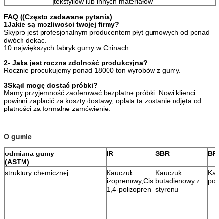
tekstyliów lub innych materiałów.
FAQ ((Często zadawane pytania)
1Jakie są możliwości twojej firmy?
Skypro jest profesjonalnym producentem płyt gumowych od ponad
dwóch dekad.
10 największych fabryk gumy w Chinach.
2- Jaka jest roczna zdolność produkcyjna?
Rocznie produkujemy ponad 18000 ton wyrobów z gumy.
3Skąd mogę dostać próbki?
Mamy przyjemność zaoferować bezpłatne próbki. Nowi klienci
powinni zapłacić za koszty dostawy, opłata ta zostanie odjęta od
płatności za formalne zamówienie.
O gumie
odmiana gumy
IR
SBR
BR
(ASTM)
struktury chemicznej
Kauczuk
Kauczuk
Ka
izoprenowy,Cis
butadienowy z
pol
1,4-polizopren
styrenu