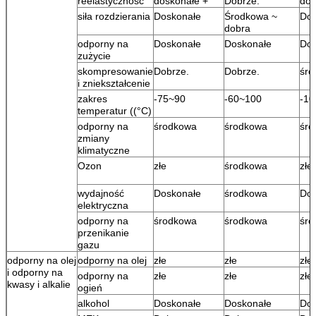
reelastyczność
doskonałe +
Dobrze.
dos
siła rozdzierania
Doskonałe
Środkowa ~
Dob
dobra
odporny na
Doskonałe
Doskonałe
Dos
zużycie
skompresowanie
Dobrze.
Dobrze.
śro
i zniekształcenie
zakres
-75~90
-60~100
-10
temperatur ((°C)
odporny na
środkowa
środkowa
śro
zmiany
klimatyczne
Ozon
złe
środkowa
złe
wydajność
Doskonałe
środkowa
Dob
elektryczna
odporny na
środkowa
środkowa
śro
przenikanie
gazu
odporny na olej
odporny na olej
złe
złe
złe
i odporny na
odporny na
złe
złe
złe
kwasy i alkalie
ogień
alkohol
Doskonałe
Doskonałe
Dos