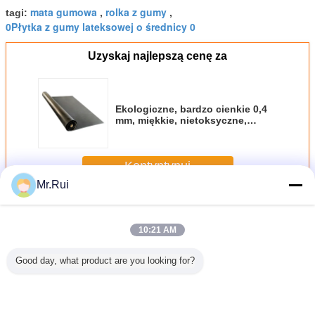
mata gumowa
rolka z gumy
tagi:
,
,
0Płytka z gumy lateksowej o średnicy 0
Uzyskaj najlepszą cenę za
Ekologiczne, bardzo cienkie 0,4
mm, miękkie, nietoksyczne,
czarne gumy z lateksu
Kontyntynuj
Mr.Rui
Gumowa rolka
Jeszcze
10:21 AM
Good day, what product are you looking for?
owy
Odporna na
Odporność na
0.3-1 mm Grubość
Sprzedaż 
yzator
wysoką
ciepło Odporność
Czarny NBR
Przemy
r Pad
temperaturę i
na olej Czyste Fkn
Wodoszczelny
1mm 2m
owy
korozję płyta
Fpm Fkm Płytki
Odrzucający
4mm 5m