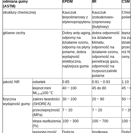
odmiana gumy
EPDM
IIR
CSM
(ASTM)
struktury chemicznej
Kauczuk
Kauczuk
Chloro
terpolimerowy z
izobutenowo-
poliety
etylenopropylenu
izoprenowy
(butylowy)
główne cechy
Dobry anty-aging,
dobra odporność
lepsza
odporny na
na działanie
na zuży
działanie ozonu,
klimatu,
działa
odporny na płyny
odporność na
przeci
polarne, dobra
działanie ozonu,
niż NR
wydajność
odporność na
ceny.
elektryczna,
penetrację gazu,
najlżejsza guma
odporność na
rozpuszczalniki
polarne
jakość NR
odsetek
0.85
0.91 ~ 0.93
1.10
klejnot mini
40 ~ 100
45 do 80
45 ~ 6
ML
100 °C
1+4
fizyczna
zakres twardości
30 ~ 100
20 ~ 90
50 ~ 9
wydajność gumy
(SHORE A)
przeciwprężność
7 ~ 20
7 ~ 20
7 ~ 20
(MPa)
stopa wydłużenia
100 ~ 300
100 ~ 700
100 ~ 
(%)
reelastyczność
Dobrze.
środkowa
Dobrze