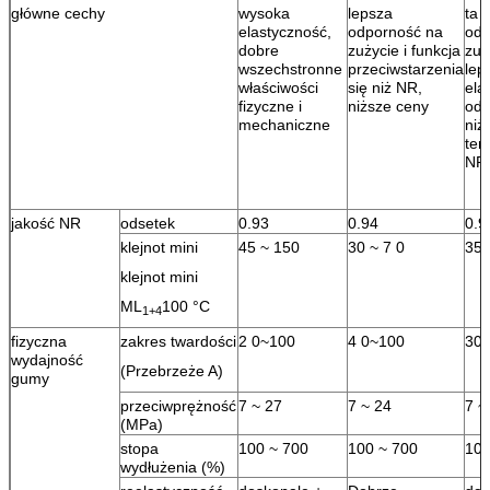
główne cechy
wysoka
lepsza
ta 
elastyczność,
odporność na
odp
dobre
zużycie i funkcja
zuż
wszechstronne
przeciwstarzenia
lep
właściwości
się niż NR,
ela
fizyczne i
niższe ceny
odp
mechaniczne
niż
tem
NR
jakość NR
odsetek
0.93
0.94
0.9
klejnot mini
45 ~ 150
30 ~ 7 0
35 
klejnot mini
ML
100 °C
1+4
fizyczna
zakres twardości
2 0~100
4 0~100
30 
wydajność
(Przebrzeże A)
gumy
przeciwprężność
7 ~ 27
7 ~ 24
7 ~
(MPa)
stopa
100 ~ 700
100 ~ 700
100
wydłużenia (%)