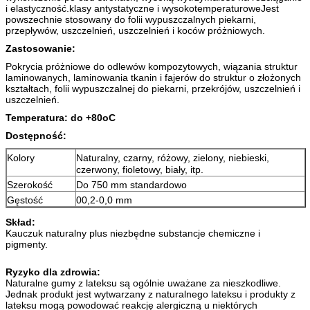
i elastyczność.klasy antystatyczne i wysokotemperaturoweJest
powszechnie stosowany do folii wypuszczalnych piekarni,
przepływów, uszczelnień, uszczelnień i koców próżniowych.
Zastosowanie:
Pokrycia próżniowe do odlewów kompozytowych, wiązania struktur
laminowanych, laminowania tkanin i fajerów do struktur o złożonych
kształtach, folii wypuszczalnej do piekarni, przekrójów, uszczelnień i
uszczelnień.
Temperatura: do +80o
C
Dostępność:
Kolory
Naturalny, czarny, różowy, zielony, niebieski,
czerwony, fioletowy, biały, itp.
Szerokość
Do 750 mm standardowo
Gęstość
00,2-0,0 mm
Skład:
Kauczuk naturalny plus niezbędne substancje chemiczne i
pigmenty.
Ryzyko dla zdrowia:
Naturalne gumy z lateksu są ogólnie uważane za nieszkodliwe.
Jednak produkt jest wytwarzany z naturalnego lateksu i produkty z
lateksu mogą powodować reakcję alergiczną u niektórych