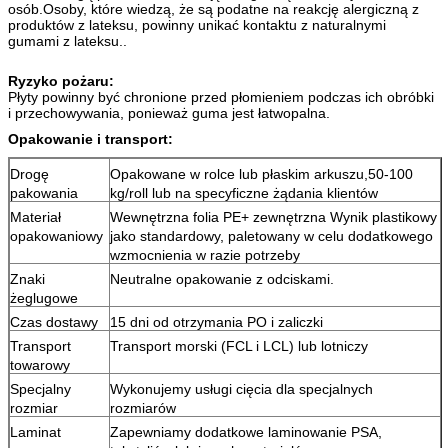
osób.Osoby, które wiedzą, że są podatne na reakcję alergiczną z
produktów z lateksu, powinny unikać kontaktu z naturalnymi
gumami z lateksu..
Ryzyko pożaru:
Płyty powinny być chronione przed płomieniem podczas ich obróbki
i przechowywania, ponieważ guma jest łatwopalna.
Opakowanie i transport:
Drogę
Opakowane w rolce lub płaskim arkuszu,50-100
pakowania
kg/roll lub na specyficzne żądania klientów
Materiał
Wewnętrzna folia PE+ zewnętrzna Wynik plastikowy
opakowaniowy
jako standardowy, paletowany w celu dodatkowego
wzmocnienia w razie potrzeby
Znaki
Neutralne opakowanie z odciskami.
żeglugowe
Czas dostawy
15 dni od otrzymania PO i zaliczki
Transport
Transport morski (FCL i LCL) lub lotniczy
towarowy
Specjalny
Wykonujemy usługi cięcia dla specjalnych
rozmiar
rozmiarów
Laminat
Zapewniamy dodatkowe laminowanie PSA,