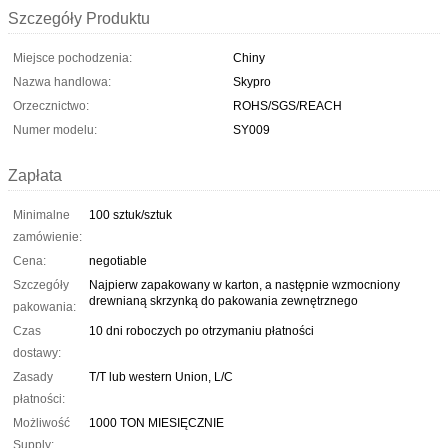
Szczegóły Produktu
Miejsce pochodzenia:
Chiny
Nazwa handlowa:
Skypro
Orzecznictwo:
ROHS/SGS/REACH
Numer modelu:
SY009
Zapłata
Minimalne
100 sztuk/sztuk
zamówienie:
Cena:
negotiable
Szczegóły
Najpierw zapakowany w karton, a następnie wzmocniony
drewnianą skrzynką do pakowania zewnętrznego
pakowania:
Czas
10 dni roboczych po otrzymaniu płatności
dostawy:
Zasady
T/T lub western Union, L/C
płatności:
Możliwość
1000 TON MIESIĘCZNIE
Supply: