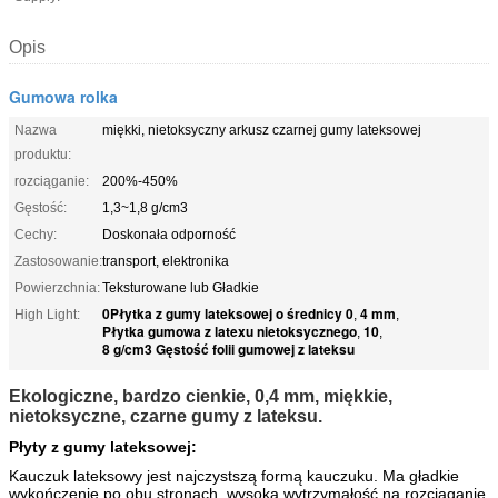
Opis
Gumowa rolka
Nazwa
miękki, nietoksyczny arkusz czarnej gumy lateksowej
produktu:
rozciąganie:
200%-450%
Gęstość:
1,3~1,8 g/cm3
Cechy:
Doskonała odporność
Zastosowanie:
transport, elektronika
Powierzchnia:
Teksturowane lub Gładkie
0Płytka z gumy lateksowej o średnicy 0
4 mm
High Light:
,
,
Płytka gumowa z latexu nietoksycznego
10
,
,
8 g/cm3 Gęstość folii gumowej z lateksu
Ekologiczne, bardzo cienkie, 0,4 mm, miękkie,
nietoksyczne, czarne gumy z lateksu.
Płyty z gumy lateksowej:
Kauczuk lateksowy jest najczystszą formą kauczuku. Ma gładkie
wykończenie po obu stronach, wysoką wytrzymałość na rozciąganie