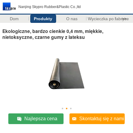
Nanjing Skypro Rubber&Plastic Co.,ltd
Dom
Produkty
O nas
Wycieczka po fabryce
>>
Ekologiczne, bardzo cienkie 0,4 mm, miękkie,
nietoksyczne, czarne gumy z lateksu
Najlepsza cena
Skontaktuj się z nami