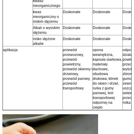
kwasu
nieorganicznego
kwas
Doskonałe
Doskonałe
Dosko
nieorganiczny o
niskim stężeniu
Alkali o wysokim
Doskonałe
Doskonałe
Dosko
stężeniu
nisko stężone
Doskonałe
Doskonałe
Dosko
alkalie
aplikacja
przewód
opona
odporn
przewozowy,
wewnętrzna,
działan
przewód
kapsuła siarkowa,
powło
powietrzny,
materiały
przeci
przewód okienny i
dachowe,
wyśció
drzwiowy,
obudowa
zbiorni
przewód parowy,
drukowa, klinek
gumow
przewód
do okien i drzwi,
zewnąt
transportowy
rurka z gumy
uszcze
parowej, linii
siekier
transportowej
przeci
odpornej na
rolka
ciepło