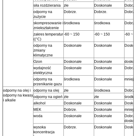
siła rozdzierania
złe
Doskonałe
Dobrze
odporny na
Dobrze.
Dobrze.
Dobrze
zużycie
skompresowanie i
środkowa
środkowa
Dobrze
zniekształcenie
zakres temperatur
-60 ~ 150
-60 ~ 150
-60 ~ 
((°C)
odporny na
Doskonałe
Doskonałe
Dosko
zmiany
klimatyczne
Ozon
Doskonałe
Doskonałe
doskon
wydajność
Doskonałe
Doskonałe
Dobrze
elektryczna
odporny na
środkowa
Doskonałe
mniej 
przenikanie gazu
odporny na olej i
odporny na olej
złe
środkowa
Dobrze
odporny na kwasy
odporny na ogień
złe
złe
środk
i alkalie
alkohol
Doskonałe
Doskonałe
Dosko
MEK
Dobrze.
Doskonałe
mniej 
woda
Doskonałe
Doskonałe
Dobrze
doskon
wysoka
Dobrze.
Doskonałe
Dosko
koncentracja