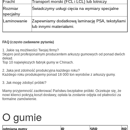
Fracht
Transport morski (FCL i LCL) lub lotniczy
Rozmiar
Świadczymy usługi cięcia na wymiary specjalne
specjalny
Laminowanie
Zapewniamy dodatkową laminację PSA, tekstyliami
lub innymi materiałami.
FAQ (często zadawane pytania)
1. Jakie są możliwości Twojej firmy?
Skypro jest profesjonalnym producentem arkuszy gumowych od ponad dwóch
dekad.
Top 10 największych fabryk gumy w Chinach.
2. Jaka jest zdolność produkcyjna każdego roku?
Każdego roku produkujemy ponad 18 000 ton wyrobów z arkuszy gumy.
3. Jak mogę zdobyć próbki?
Mamy przyjemność zaoferować Państwu bezpłatne próbki. Oczekuje się, że
nowi klienci pokryją koszt dostawy, opłata ta zostanie odjęta od płatności za
formalne zamówienie.
O gumie
odmiana gumy
IR
SBR
BR