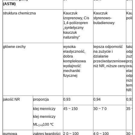
(ASTM)
struktura chemiczna
Kauczuk
Kauczuk
Kauc
izoprenowy, Cis
styrenowo-
poli
1,4-poliizopren
butadienowy
„syntetyczny
kauczuk
naturalny”
główne cechy
wysoka
lepsza odporność
taka
elastyczność,
na zużycie i
odpo
dobra
działanie
zuży
kompleksowa
przeciwstarzeniowe
przy
wydajność
niż NR, niższe ceny
oraz 
mechaniki
elast
fizycznej
odpo
niżs
tempe
NR
jakość NR
proporcja
0,93
0,94
0,93
klej menniczy
45 ~ 150
30 ~ 7 0
35 ~
klej menniczy
ML
100 ℃
1+4
gumowa
zakres twardości
2 0 ~ 100
4 0 ~ 100
30 ~