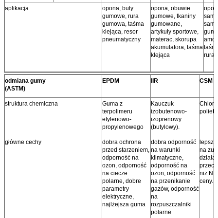
aplikacja
opona, buty
opona, obuwie
opon
gumowe, rura
gumowe, tkaniny
samo
gumowa, taśma
gumowane,
samo
klejąca, resor
artykuły sportowe,
gumo
pneumatyczny
materac, skorupa
amor
akumulatora, taśma
taśma
klejąca
rura
odmiana gumy
EPDM
IIR
CSM
(ASTM)
struktura chemiczna
Guma z
Kauczuk
Chloro
terpolimeru
izobutenowo-
poliety
etylenowo-
izoprenowy
propylenowego
(butylowy).
główne cechy
dobra ochrona
dobra odporność
lepsza
przed starzeniem,
na warunki
na zuży
odporność na
klimatyczne,
działa
ozon, odporność
odporność na
przeci
na ciecze
ozon, odporność
niż NR
polarne, dobre
na przenikanie
ceny.
parametry
gazów, odporność
elektryczne,
na
najlżejsza guma
rozpuszczalniki
polarne