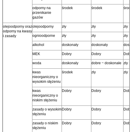
odporny na
środek
środek
środ
przenikanie
gazów
olejoodporny oraz
olejoodporny
zły
zły
zły
odporny na kwasy
ognioodporne
zły
zły
zły
i zasady
alkohol
doskonały
doskonały
dosk
MEK
Dobry
Dobry
Dobr
woda
doskonały
dobre ~ doskonałe
zły
kwas
środek
zły
zły
nieorganiczny o
wysokim stężeniu
kwas
Dobry
Dobry
Dobr
nieorganiczny o
niskim stężeniu
zasady o wysokim
Dobry
Dobry
Dobr
stężeniu
zasady o niskim
Dobry
Dobry
Dobr
stężeniu