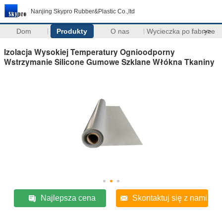
Nanjing Skypro Rubber&Plastic Co.,ltd
Dom
Produkty
O nas
Wycieczka po fabryce
>>
Izolacja Wysokiej Temperatury Ognioodporny
Wstrzymanie Silicone Gumowe Szklane Włókna Tkaniny
Najlepsza cena
Skontaktuj się z nami