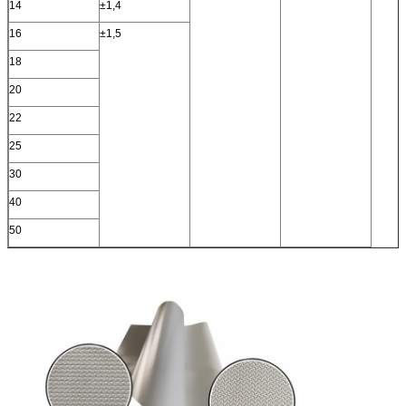
14
±1,4
16
±1,5
18
20
22
25
30
40
50