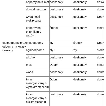
odporny na klimat
doskonały
doskonały
doskon
dowód na ozon
doskonały
doskonały
doskon
wydajność
doskonały
doskonały
Dobry
elektryczna
odporny na
środek
doskonały
mniej 
przenikanie
gazów
olejoodporny oraz
olejoodporny
zły
środek
Dobry
odporny na kwasy
ognioodporne
zły
zły
środek
i zasady
alkohol
doskonały
doskonały
doskon
MEK
Dobry
doskonały
mniej 
woda
doskonały
doskonały
dobre 
kwas
Dobry
doskonały
doskon
nieorganiczny o
wysokim stężeniu
kwas
doskonały
doskonały
doskon
nieorganiczny o
niskim stężeniu