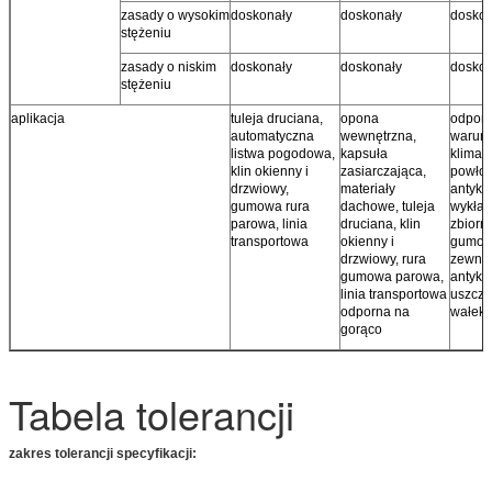
zasady o wysokim
doskonały
doskonały
doskon
stężeniu
zasady o niskim
doskonały
doskonały
doskon
stężeniu
aplikacja
tuleja druciana,
opona
odporn
automatyczna
wewnętrzna,
warunk
listwa pogodowa,
kapsuła
klimat
klin okienny i
zasiarczająca,
powło
drzwiowy,
materiały
antyko
gumowa rura
dachowe, tuleja
wykład
parowa, linia
druciana, klin
zbiorni
transportowa
okienny i
gumo
drzwiowy, rura
zewnęt
gumowa parowa,
antyko
linia transportowa
uszczel
odporna na
wałek
gorąco
Tabela tolerancji
zakres tolerancji specyfikacji: