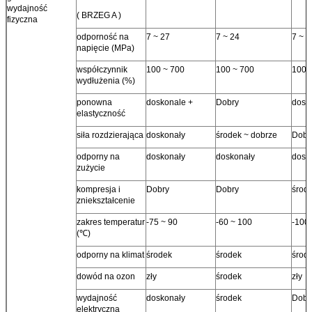
wydajność
( BRZEG A )
fizyczna
odporność na
7 ~ 27
7 ~ 24
7 ~ 2
napięcie (MPa)
współczynnik
100 ~ 700
100 ~ 700
100 
wydłużenia (%)
ponowna
doskonale +
Dobry
dosk
elastyczność
siła rozdzierająca
doskonały
środek ~ dobrze
Dobr
odporny na
doskonały
doskonały
dosk
zużycie
kompresja i
Dobry
Dobry
środ
zniekształcenie
zakres temperatur
-75 ~ 90
-60 ~ 100
-100
(℃)
odporny na klimat
środek
środek
środ
dowód na ozon
zły
środek
zły
wydajność
doskonały
środek
Dobr
elektryczna