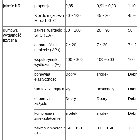
jakość NR
proporcja
0,85
0,91 ~ 0,93
1.10
Klej do mężczyzn
40 ~ 100
45 ~ 80
45 ~ 6
ML
100 ℃
1+4
gumowa
zakres twardości (
30 ~ 100
20 ~ 90
50 ~ 9
wydajność
SHORE A )
fizyczna
odporność na
7 ~ 20
7 ~ 20
7 ~ 20
napięcie (MPa)
współczynnik
100 ~ 300
100 ~ 700
100 ~ 
wydłużenia (%)
ponowna
Dobry
środek
Dobry
elastyczność
siła rozdzierająca
zły
doskonały
Dobry
odporny na
Dobry
Dobry
Dobry
zużycie
kompresja i
środek
środek
Dobry
zniekształcenie
zakres temperatur
-60 ~ 150
-60 ~ 150
-60 ~ 
(℃)