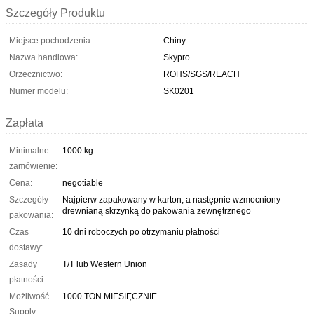
Szczegóły Produktu
Miejsce pochodzenia:
Chiny
Nazwa handlowa:
Skypro
Orzecznictwo:
ROHS/SGS/REACH
Numer modelu:
SK0201
Zapłata
Minimalne
1000 kg
zamówienie:
Cena:
negotiable
Szczegóły
Najpierw zapakowany w karton, a następnie wzmocniony
drewnianą skrzynką do pakowania zewnętrznego
pakowania:
Czas
10 dni roboczych po otrzymaniu płatności
dostawy:
Zasady
T/T lub Western Union
płatności:
Możliwość
1000 TON MIESIĘCZNIE
Supply: