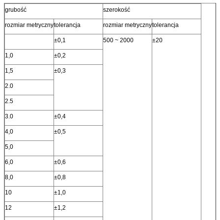
grubość
szerokość
rozmiar metryczny
tolerancja
rozmiar metryczny
tolerancja
±0,1
500 ~ 2000
±20
1,0
±0,2
1,5
±0,3
2.0
2.5
3.0
±0,4
4,0
±0,5
5,0
6,0
±0,6
8,0
±0,8
10
±1,0
12
±1,2