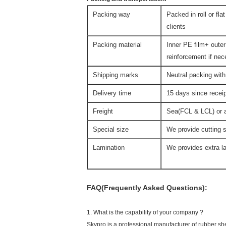
Packing way
Packed in roll or fla
clients
Packing material
Inner PE film+ outer
reinforcement if ne
Shipping marks
Neutral packing with
Delivery time
15 days since rece
Freight
Sea(FCL & LCL) or ai
Special size
We provide cutting s
Lamination
We provides extra la
FAQ(Frequently Asked Questions):
1. What is the capability of your company ?
Skypro is a professional manufacturer of rubber sh