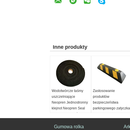
Inne produkty
Wodotwórcze taśmy
Zastosowanie
uszczelniające
produktów
Neopren Jednostronny
bezpieczeństwa
klejnot Neopren Seal
parkingowego zatyczka
Wysokiej Gęstości
gumowa
Taśma piankowa
Nazwa produktu:
nazwisko:
Gumowa rolka
Gumowy ogranicznik
Ar