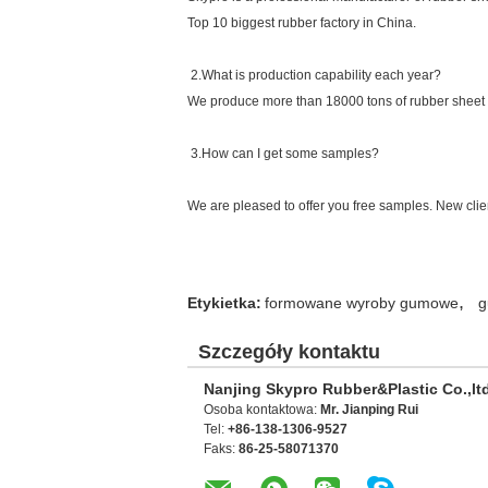
Top 10 biggest rubber factory in China.
2.What is production capability each year?
We produce more than 18000 tons of rubber sheet 
3.How can I get some samples?
We are pleased to offer you free samples. New clien
,
Etykietka:
formowane wyroby gumowe
g
Szczegóły kontaktu
Nanjing Skypro Rubber&Plastic Co.,lt
Osoba kontaktowa:
Mr. Jianping Rui
Tel:
+86-138-1306-9527
Faks:
86-25-58071370