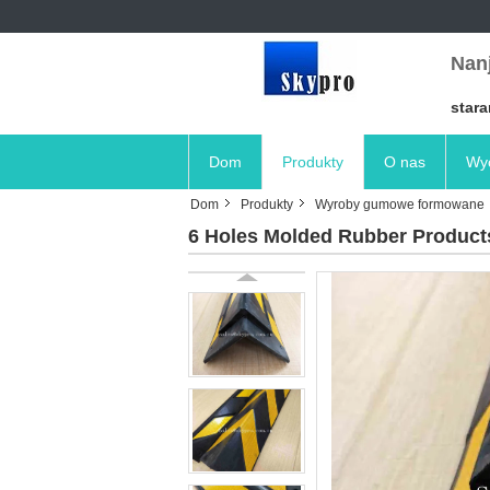
Nanj
stara
Dom
Produkty
O nas
Wyc
Dom
Produkty
Wyroby gumowe formowane
6 Holes Molded Rubber Products 