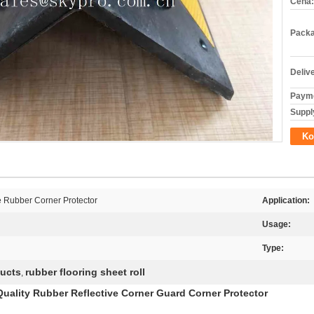
Cena:
Packa
Deliv
Payme
Supply
Ko
e Rubber Corner Protector
Application:
Usage:
Type:
ducts
rubber flooring sheet roll
,
uality Rubber Reflective Corner Guard Corner Protector