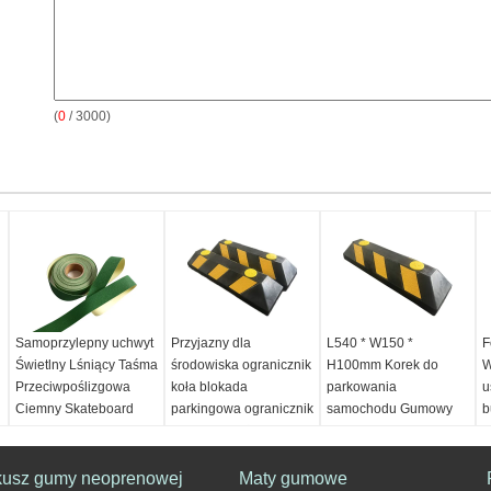
(
0
/ 3000)
Samoprzylepny uchwyt
Przyjazny dla
L540 * W150 *
F
Świetlny Lśniący Taśma
środowiska ogranicznik
H100mm Korek do
W
Przeciwpoślizgowa
koła blokada
parkowania
u
Ciemny Skateboard
parkingowa ogranicznik
samochodu Gumowy
b
Strip Pvc
koła do garażu
korek do koła
d
samochodu
Nazwa:
Ciemna taśma
Nazwa produktu:
N
kusz gumy neoprenowej
PCV do deskorolki Pet
Blokada koła
Maty gumowe
Nazwa produktu:
n