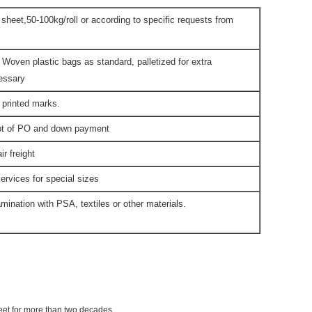
t sheet,50-100kg/roll or according to specific requests from
 Woven plastic bags as standard, palletized for extra
cessary
 printed marks.
ipt of PO and down payment
r freight
ervices for special sizes
mination with PSA, textiles or other materials.
eet for more than two decades.