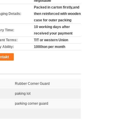
negotiable
Packed in carton firstly,and
ging Details:
then reinforced with wooden
case for outer packing
10 working days after
ery Time:
received your payment
nt Terms:
T/T or western Union
 Ability:
1000ton per month
ntakt
Rubber Corner Guard
paking lot
parking corner guard