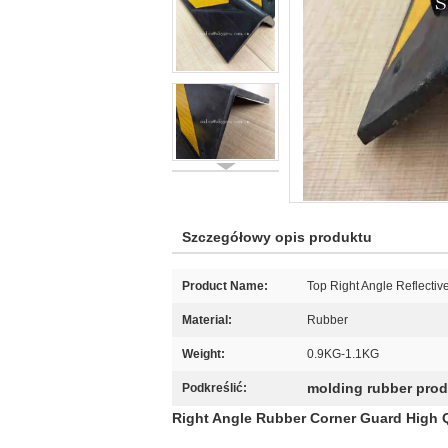
Szczegółowy opis produktu
Product Name:
Top Right Angle Reflectiv
Material:
Rubber
Weight:
0.9KG-1.1KG
molding rubber pro
Podkreślić:
Right Angle Rubber Corner Guard High Q