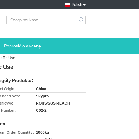
Polish
search
Poprosić o wycenę
affic Use
c Use
egóły Produktu:
of Origin:
China
 handlowa:
Skypro
znictwo:
ROHS/SGS/REACH
 Number:
C02-2
ata:
um Order Quantity:
1000kg