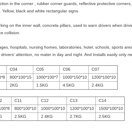
ion in the corner , rubber corner guards, reflective protective corners,
. Yellow, black and white rectangular signs.
king on the inner wall, concrete pillars, used to warn drivers when driv
 collision.
ges, hospitals, nursing homes, laboratories, hotel, schools, sports areas
ave drivers' attention, no mater in day and night. And Installs easily only
C04
C05
C06
C07
0*8
800*100*15
1000*100*7
1000*150*10
1200*100*10
2KG
1.5KG
4.5KG
2.4KG
2
C11
C12
C13
C14
100*8
800*100*10
1000*100*10
1200*100*10
1500*100*10
G
2.5KG
2.4KG
2.7KG
2.5KG