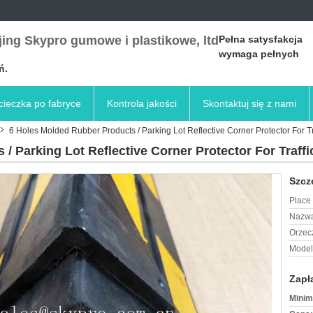
ing Skypro gumowe i plastikowe, ltd
Pełna satysfakcja
wymaga pełnych
ń.
ieczka po fabryce
Kontrola jakości
Skontaktuj się z nami
6 Holes Molded Rubber Products / Parking Lot Reflective Corner Protector For Tr
/ Parking Lot Reflective Corner Protector For Traffi
Szcz
Place 
Nazwa
Orzec
Model
Zapł
Minim