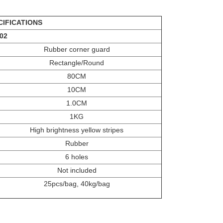
CIFICATIONS
02
Rubber corner guard
Rectangle/Round
80CM
10CM
1.0CM
1KG
High brightness yellow stripes
Rubber
6 holes
Not included
25pcs/bag, 40kg/bag