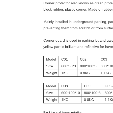
Corner protector also known as crash protect
block rubber, plastic corner. Made of rubber
Mainly installed in underground parking, par
preventing them from scratch or from surface
Corner guard is used in parking lot and gara
yellow part is brilliant and reflective for h
Model
C01
C02
C03
Size
600*80*9
800*100*6
800*10
Weight
1KG
0.8KG
1.1KG
Model
C08
C09
G09-
Size
600*100*10
800*100*8
800*
Weight
1KG
0.8KG
1.1K
Packing and transportation: